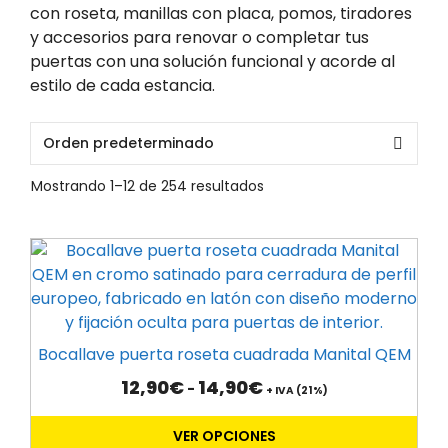
con roseta, manillas con placa, pomos, tiradores
y accesorios para renovar o completar tus
puertas con una solución funcional y acorde al
estilo de cada estancia.
Mostrando 1–12 de 254 resultados
Este
producto
tiene
múltiples
variantes.
Bocallave puerta roseta cuadrada Manital QEM
Las
Rango
12,90
€
14,90
€
-
opciones
+ IVA (21%)
de
se
precios:
VER OPCIONES
pueden
desde