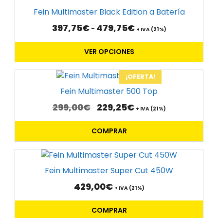
429,75€
producto
pueden
Fein Multimaster Black Edition a Batería
tiene
elegir
Rango
397,75
€
479,75
€
-
múltiples
+ IVA (21%)
en
de
variantes.
la
precios:
VER OPCIONES
Las
desde
página
397,75€
opciones
de
hasta
se
¡OFERTA!
producto
479,75€
pueden
Fein Multimaster 500 Top
elegir
El
El
299,00
€
229,25
€
+ IVA (21%)
en
precio
precio
la
original
actual
COMPRAR
era:
es:
página
299,00€.
229,25€.
de
producto
Fein Multimaster Super Cut 450W
429,00
€
+ IVA (21%)
COMPRAR