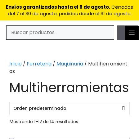
Saltar
Envíos garantizados hasta el 6 de agosto.
Cerrados
al
del 7 al 30 de agosto; pedidos desde el 31 de agosto.
contenido
Buscar
Cuando hay resultados autocompletados, puedes utilizar
Inicio
/
Ferreteria
/
Maquinaria
/ Multiherramient
as
Multiherramientas
Mostrando 1–12 de 14 resultados