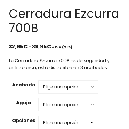
Cerradura Ezcurra
700B
Rango
32,95
€
39,95
€
-
+ IVA (21%)
de
precios:
La Cerradura Ezcurra 700B es de seguridad y
desde
antipalanca, está disponible en 3 acabados.
32,95€
hasta
Acabado
39,95€
Aguja
Opciones