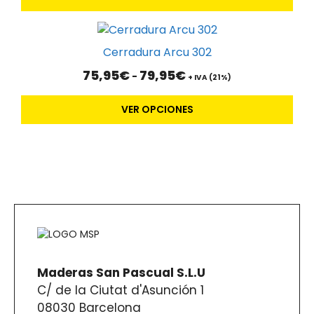
Las
opciones
Este
se
producto
pueden
Cerradura Arcu 302
tiene
elegir
Rango
75,95
€
79,95
€
-
múltiples
+ IVA (21%)
en
de
variantes.
la
precios:
VER OPCIONES
Las
desde
página
75,95€
opciones
de
hasta
se
producto
79,95€
pueden
elegir
en
la
página
de
producto
Maderas San Pascual S.L.U
C/ de la Ciutat d'Asunción 1
08030 Barcelona