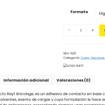
Formato
Cola
de
Contacto
Rayt
SKU:
N/D
Bricolage
Categoría:
Colas, Silicona
cantidad
Información adicional
Valoraciones (0)
cto Rayt Bricolage, es un adhesivo de contacto en base 
solventes, exento de cargas y cuya formulación le hace