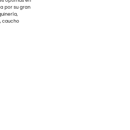
es óptimas en
ca por su gran
uinería,
a, caucho