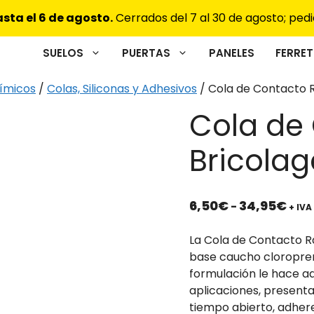
sta el 6 de agosto.
Cerrados del 7 al 30 de agosto; pedi
SUELOS
PUERTAS
PANELES
FERRET
ímicos
/
Colas, Siliconas y Adhesivos
/ Cola de Contacto R
Cola de
Bricolag
Ran
6,50
€
34,95
€
-
+ IVA
de
prec
La Cola de Contacto R
des
base caucho cloropren
6,5
formulación le hace a
has
aplicaciones, present
34,
tiempo abierto, adhere