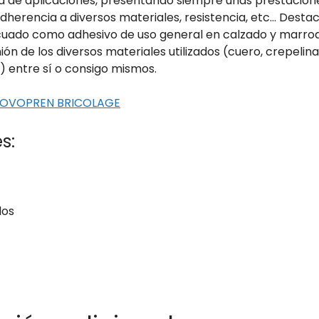
d de aplicaciones, presentando siempre unas prestacion
dherencia a diversos materiales, resistencia, etc… Desta
ecuado como adhesivo de uso general en calzado y marroq
ión de los diversos materiales utilizados (cuero, crepelin
) entre sí o consigo mismos.
NOVOPREN BRICOLAGE
s:
dos