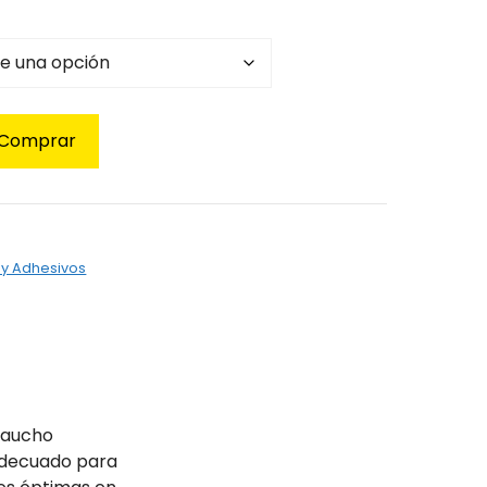
Comprar
s y Adhesivos
caucho
 adecuado para