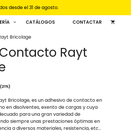
desde
dos desde el 31 de agosto.
6,50€
hasta
ERÍA
CATÁLOGOS
CONTACTAR
34,95€
ayt Bricolage
 Contacto Rayt
e
go
 (21%)
ios:
ayt Bricolage, es un adhesivo de contacto en
de
o en disolventes, exento de cargas y cuya
0€
decuado para una gran variedad de
ta
ando siempre unas prestaciones óptimas en
95€
ncia a diversos materiales, resistencia, etc…