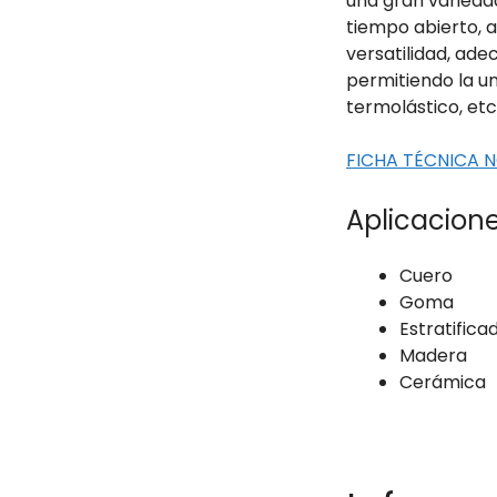
una gran varieda
tiempo abierto, a
versatilidad, ad
permitiendo la un
termolástico, etc
FICHA TÉCNICA 
Aplicacione
Cuero
Goma
Estratifica
Madera
Cerámica