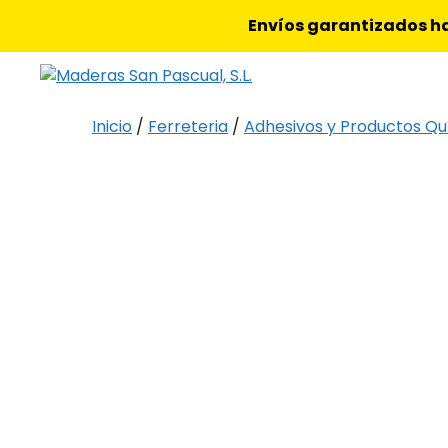
Saltar
Envíos garantizados ha
al
contenido
Inicio
/
Ferreteria
/
Adhesivos y Productos Qu