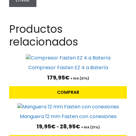
Productos
relacionados
Compresor Fasten EZ 4 a Batería
179,95
€
+ IVA (21%)
COMPRAR
Este
producto
Manguera 12 mm Fasten con conexiones
tiene
Rango
19,95
€
28,95
€
-
múltiples
+ IVA (21%)
de
variantes.