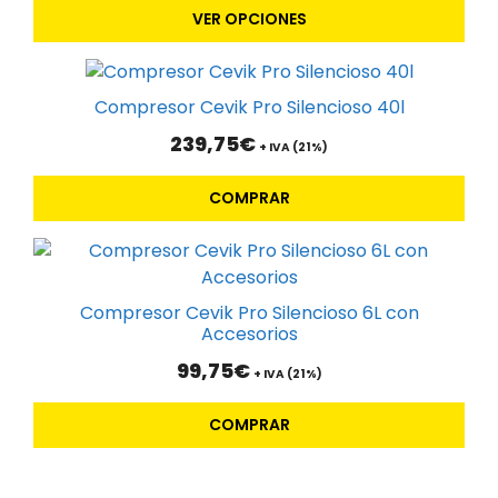
precios:
VER OPCIONES
Las
desde
19,95€
opciones
hasta
se
28,95€
pueden
Compresor Cevik Pro Silencioso 40l
elegir
239,75
€
+ IVA (21%)
en
la
COMPRAR
página
de
producto
Compresor Cevik Pro Silencioso 6L con
Accesorios
99,75
€
+ IVA (21%)
COMPRAR