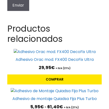
Productos
relacionados
Adhesivo Orac mod. FX400 DecoFix Ultra
29,95
€
+ IVA (21%)
COMPRAR
Este
producto
Adhesivo de montaje Quiadsa Fija Plus Turbo
tiene
Rango
5,95
€
61,40
€
-
múltiples
+ IVA (21%)