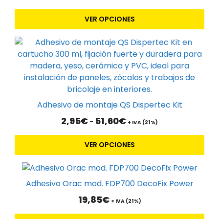
de
variantes.
precios:
VER OPCIONES
Las
desde
5,95€
opciones
Este
hasta
se
61,40€
producto
pueden
tiene
elegir
múltiples
en
variantes.
la
Las
página
Adhesivo de montaje QS Dispertec Kit
opciones
de
Rango
2,95
€
51,60
€
-
se
+ IVA (21%)
producto
de
pueden
precios:
VER OPCIONES
elegir
desde
2,95€
en
hasta
la
51,60€
página
Adhesivo Orac mod. FDP700 DecoFix Power
de
19,85
€
+ IVA (21%)
producto