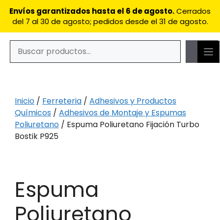
Saltar
Envíos garantizados hasta el 6 de agosto.
Cerrados
al
del 7 al 30 de agosto; pedidos desde el 31 de agosto.
contenido
Buscar
Cuando hay resultados autocompletados, puedes utilizar
Inicio
/
Ferreteria
/
Adhesivos y Productos
Químicos
/
Adhesivos de Montaje y Espumas
Poliuretano
/ Espuma Poliuretano Fijación Turbo
Bostik P925
Espuma
Poliuretano