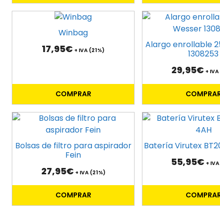
49,90€
pueden
elegir
Winbag
en
Alargo enrollable 
la
17,95
€
+ IVA (21%)
1308253
página
de
29,95
€
+ IVA
producto
COMPRAR
COMPRA
Bolsas de filtro para aspirador
Batería Virutex BT
Fein
55,95
€
+ IVA
27,95
€
+ IVA (21%)
COMPRAR
COMPRA