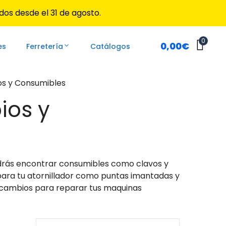
dos desde el 31 de agosto.
0
0,00
€
es
Ferretería
Catálogos
para ir a la página deseada. Lo usuarios de dispositivos 
os y Consumibles
ios y
drás encontrar consumibles como clavos y
para tu atornillador como puntas imantadas y
recambios para reparar tus maquinas