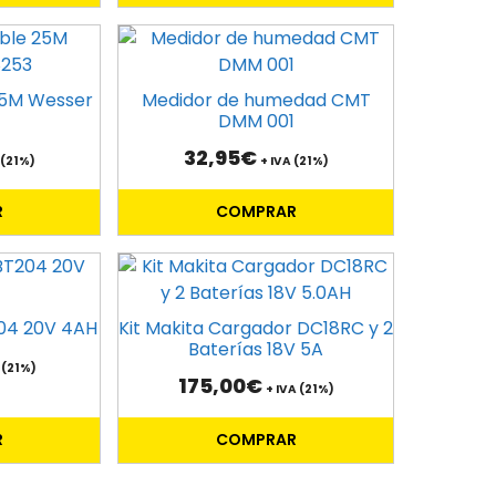
25M Wesser
Medidor de humedad CMT
DMM 001
32,95
€
 (21%)
+ IVA (21%)
R
COMPRAR
204 20V 4AH
Kit Makita Cargador DC18RC y 2
Baterías 18V 5A
 (21%)
175,00
€
+ IVA (21%)
R
COMPRAR