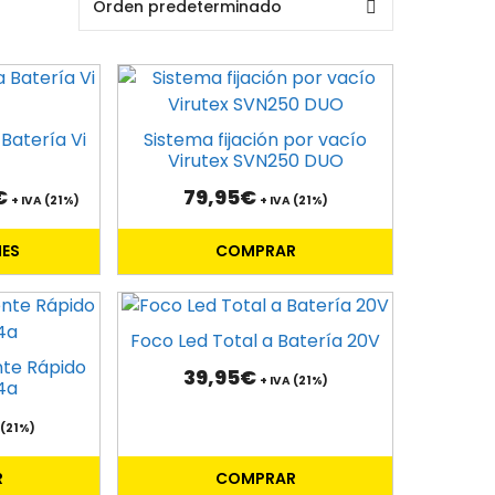
 Batería Vi
Sistema fijación por vacío
Virutex SVN250 DUO
Rango
€
79,95
€
+ IVA (21%)
+ IVA (21%)
de
precios:
NES
COMPRAR
desde
63,75€
hasta
99,70€
Foco Led Total a Batería 20V
nte Rápido
39,95
€
+ IVA (21%)
4a
 (21%)
R
COMPRAR