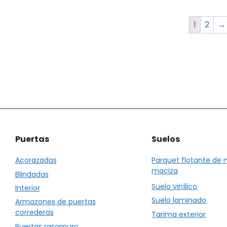
1
2
→
Puertas
Suelos
Acorazadas
Parquet flotante de
maciza
Blindadas
Suelo vinílico
Interior
Suelo laminado
Armazones de puertas
correderas
Tarima exterior
Puertas rasomuro