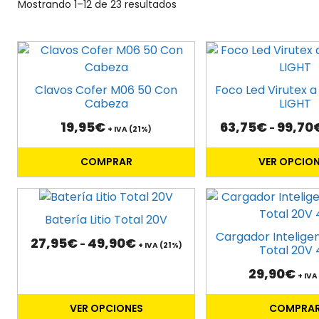
Mostrando 1–12 de 23 resultados
Este
producto
tiene
Clavos Cofer M06 50 Con
Foco Led Virutex a
múltiples
Cabeza
LIGHT
variantes.
19,95
€
63,75
€
99,70
-
+ IVA (21%)
Las
opciones
COMPRAR
VER OPCIO
se
pueden
Este
elegir
producto
Batería Litio Total 20V
en
tiene
Cargador Intelige
la
Rango
27,95
€
49,90
€
-
múltiples
+ IVA (21%)
Total 20V 
página
de
variantes.
precios:
de
29,90
€
+ IVA
Las
desde
producto
27,95€
opciones
VER OPCIONES
COMPRA
hasta
se