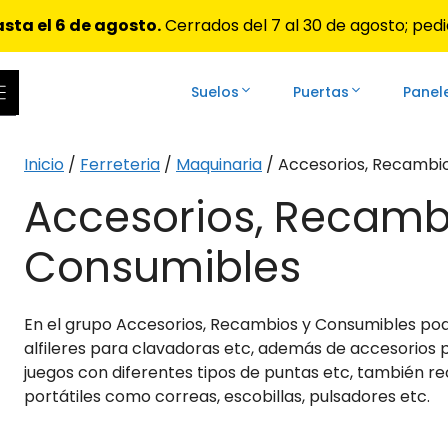
sta el 6 de agosto.
Cerrados del 7 al 30 de agosto; pedi
Suelos
Puertas
Panel
ar las flechas de arriba y abajo para revisarlos y Enter 
Inicio
/
Ferreteria
/
Maquinaria
/ Accesorios, Recambi
Accesorios, Recamb
Consumibles
En el grupo Accesorios, Recambios y Consumibles po
alfileres para clavadoras etc, además de accesorios 
juegos con diferentes tipos de puntas etc, también 
portátiles como correas, escobillas, pulsadores etc.