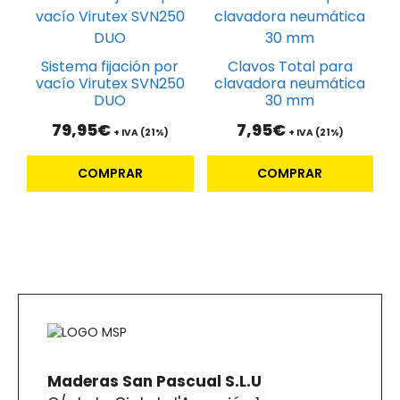
Sistema fijación por
Clavos Total para
vacío Virutex SVN250
clavadora neumática
DUO
30 mm
79,95
€
7,95
€
+ IVA (21%)
+ IVA (21%)
COMPRAR
COMPRAR
Maderas San Pascual S.L.U