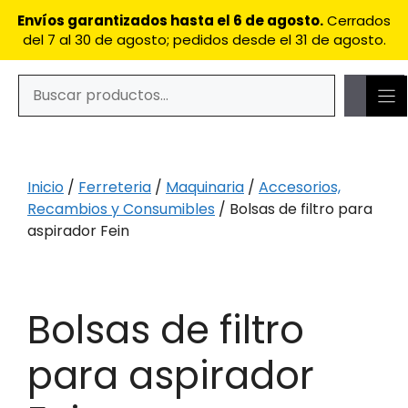
filtro
Saltar
Envíos garantizados hasta el 6 de agosto.
Cerrados
para
al
del 7 al 30 de agosto; pedidos desde el 31 de agosto.
aspirador
contenido
Fein
cantidad
Buscar
Cuando hay resultados autocompletados, puedes utilizar
Inicio
/
Ferreteria
/
Maquinaria
/
Accesorios,
Recambios y Consumibles
/ Bolsas de filtro para
aspirador Fein
Bolsas de filtro
para aspirador