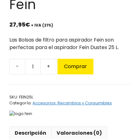
Fein
27,95
€
+ IVA (21%)
Las Bolsas de filtro para aspirador Fein son
perfectas para el aspirador Fein Dustex 25 L.
Comprar
Bolsas
de
filtro
para
SKU:
FEIN25L
aspirador
Categoría:
Accesorios, Recambios y Consumibles
Fein
cantidad
Descripción
Valoraciones (0)