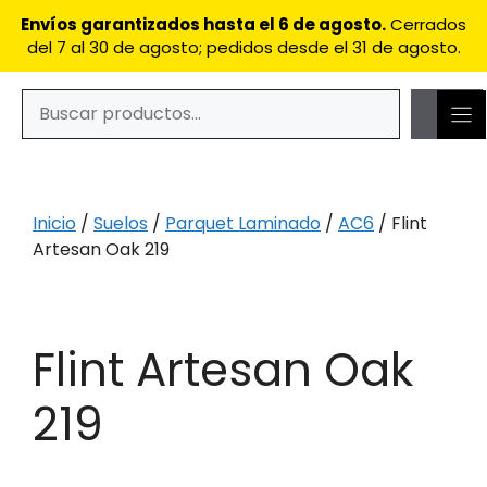
Saltar
Envíos garantizados hasta el 6 de agosto.
Cerrados
al
del 7 al 30 de agosto; pedidos desde el 31 de agosto.
contenido
Buscar
Cuando hay resultados autocompletados, puedes utilizar
Inicio
/
Suelos
/
Parquet Laminado
/
AC6
/ Flint
Artesan Oak 219
Flint Artesan Oak
219