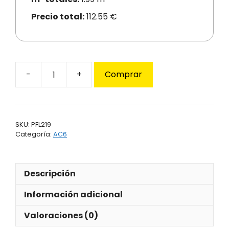
Precio total:
112.55 €
Comprar
Flint
Artesan
Oak
219
SKU:
PFL219
cantidad
Categoría:
AC6
Descripción
Información adicional
Valoraciones (0)