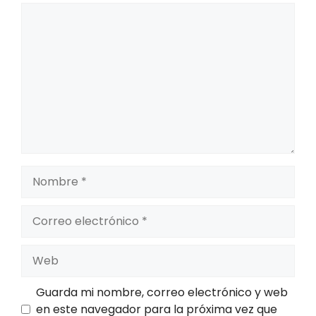
e
Comentario
d
e
r
a
N
e
w
S
p
a
Nombre
c
e
Correo
D
electrónico
i
Web
e
r
r
Guarda mi nombre, correo electrónico y web
e
en este navegador para la próxima vez que