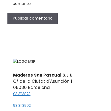
c
comente.
a
n
t
i
d
a
d
Maderas San Pascual S.L.U
C/ de la Ciutat d'Asunción 1
08030 Barcelona
93 3113823
93 3113902