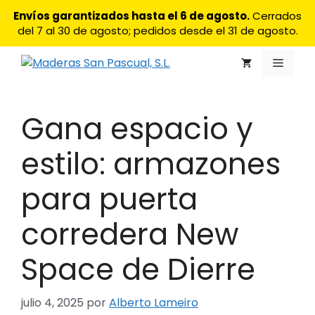
Saltar
Envíos garantizados hasta el 6 de agosto.
Cerrados
al
del 7 al 30 de agosto; pedidos desde el 31 de agosto.
contenido
Menú
Gana espacio y
estilo: armazones
para puerta
corredera New
Space de Dierre
julio 4, 2025
por
Alberto Lameiro