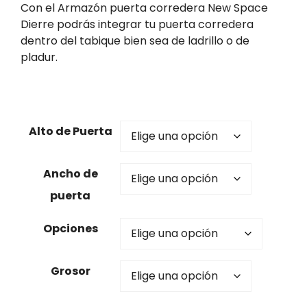
a
Con el Armazón puerta corredera New Space
n
Dierre podrás integrar tu puerta corredera
g
dentro del tabique bien sea de ladrillo o de
o
pladur.
d
e
p
r
Alto de Puerta
e
c
i
Ancho de
o
puerta
s
:
Opciones
d
e
s
Grosor
d
e