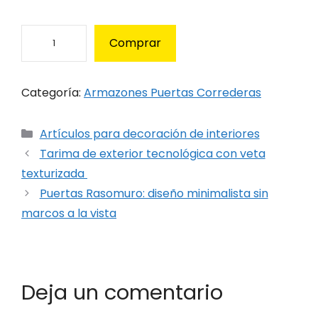
9
2
A
Comprar
,
r
5
m
0
a
Categoría:
Armazones Puertas Correderas
€
z
h
ó
a
Categorías
Artículos para decoración de interiores
n
s
p
Tarima de exterior tecnológica con veta
t
u
texturizada
a
e
Puertas Rasomuro: diseño minimalista sin
3
r
marcos a la vista
3
t
5
a
,
c
0
o
0
Deja un comentario
r
€
r