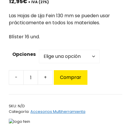
12,95
€
+ IVA (21%)
Las Hojas de Lija Fein 130 mm se pueden usar
prácticamente en todos los materiales.
Blíster 16 und.
Opciones
Comprar
Hojas
de
Lija
Fein
SKU:
N/D
130
Categoría:
Accesorios Multiherramienta
mm
cantidad