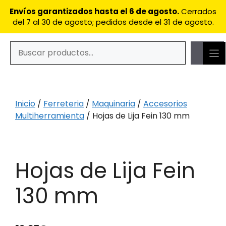
Saltar
Envíos garantizados hasta el 6 de agosto.
Cerrados
al
del 7 al 30 de agosto; pedidos desde el 31 de agosto.
contenido
Buscar
Cuando hay resultados autocompletados, puedes utilizar
Inicio
/
Ferreteria
/
Maquinaria
/
Accesorios
Multiherramienta
/ Hojas de Lija Fein 130 mm
Hojas de Lija Fein
130 mm