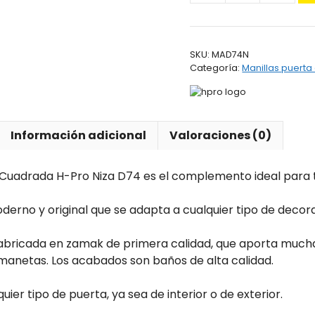
Placa
Cuadrada
H-
SKU:
MAD74N
Pro
Categoría:
Manillas puert
Niza
D74
cantidad
Información adicional
Valoraciones (0)
Cuadrada H-Pro Niza D74 es el complemento ideal para t
erno y original que se adapta a cualquier tipo de decora
abricada en zamak de primera calidad, que aporta mucha
 manetas. Los acabados son baños de alta calidad.
uier tipo de puerta, ya sea de interior o de exterior.