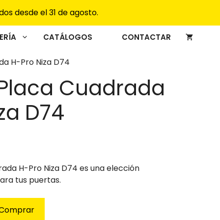
Cuadrada
dos desde el 31 de agosto.
H-
Pro
Niza
ERÍA
CATÁLOGOS
CONTACTAR
D74
cantidad
da H-Pro Niza D74
Placa Cuadrada
za D74
ada H-Pro Niza D74 es una elección
ra tus puertas.
Comprar