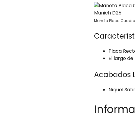
Maneta Placa Cuadra
Característ
Placa Rect
El largo de
Acabados D
Níquel Sat
Informa