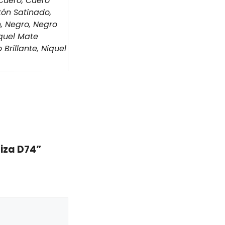
 Cuero, Cuero
atón Satinado,
, Negro, Negro
íquel Mate
Brillante, Niquel
iza D74”