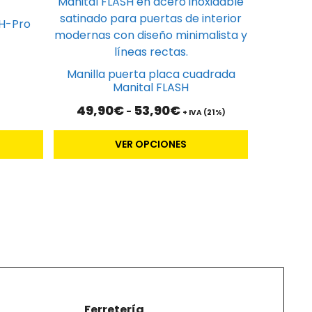
producto
tiene
H-Pro
múltiples
variantes.
Las
Manilla puerta placa cuadrada
opciones
Manital FLASH
se
Rango
49,90
€
53,90
€
-
+ IVA (21%)
pueden
de
elegir
precios:
VER OPCIONES
desde
en
49,90€
la
hasta
página
53,90€
de
producto
Ferretería