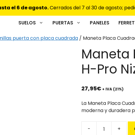
sta el 6 de agosto.
Cerrados del 7 al 30 de agosto; pedi
SUELOS
PUERTAS
PANELES
FERRET
nillas puerta con placa cuadrada
/ Maneta Placa Cuadra
Maneta 
H-Pro Ni
27,95
€
+ IVA (21%)
La Maneta Placa Cuadr
moderna y duradera pa
Maneta