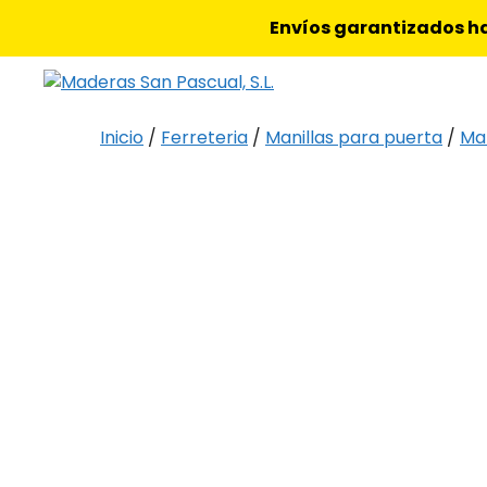
Saltar
Envíos garantizados ha
al
contenido
Inicio
/
Ferreteria
/
Manillas para puerta
/
Ma