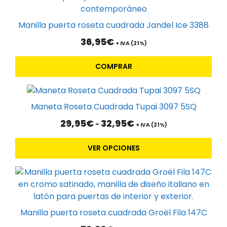
página
de
Manilla puerta roseta cuadrada Jandel Ice 3388
producto
36,95
€
+ IVA (21%)
COMPRAR
Este
producto
Maneta Roseta Cuadrada Tupai 3097 5SQ
tiene
Rango
29,95
€
32,95
€
-
múltiples
+ IVA (21%)
de
variantes.
precios:
VER OPCIONES
Las
desde
29,95€
opciones
hasta
se
32,95€
pueden
elegir
en
Manilla puerta roseta cuadrada Groël Fila 147C
la