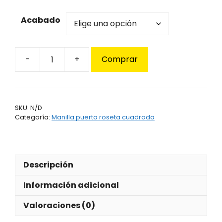
Acabado
Comprar
Manilla
puerta
roseta
cuadrada
SKU:
N/D
Endex
Categoría:
Manilla puerta roseta cuadrada
Alicia
718
cantidad
Descripción
Información adicional
Valoraciones (0)