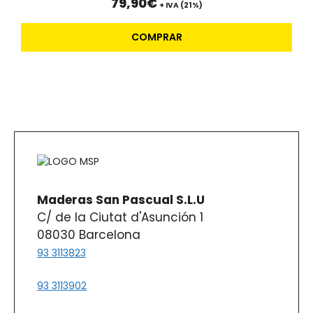
79,90
€
+ IVA (21%)
página
de
COMPRAR
producto
Maderas San Pascual S.L.U
C/ de la Ciutat d'Asunción 1
08030 Barcelona
93 3113823
93 3113902