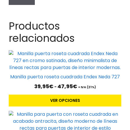
Productos
relacionados
Este
producto
tiene
múltiples
Manilla puerta roseta cuadrada Endex Neda 727
variantes.
Rango
39,95
€
47,95
€
-
Las
+ IVA (21%)
de
opciones
precios:
VER OPCIONES
se
desde
39,95€
pueden
hasta
elegir
47,95€
en
la