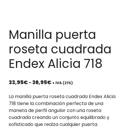
Manilla puerta
roseta cuadrada
Endex Alicia 718
Rango
33,95
€
36,95
€
-
+ IVA (21%)
de
precios:
La manilla puerta roseta cuadrada Endex Alicia
desde
718 tiene la combinación perfecta de una
33,95€
maneta de perfil angular con una roseta
hasta
cuadrada creando un conjunto equilibrado y
36,95€
sofisticado que realza cualquier puerta.