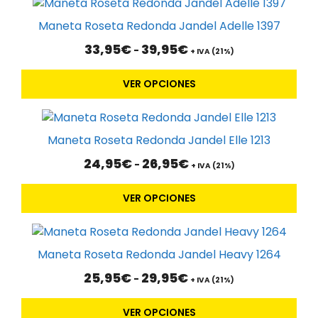
Este
producto
Maneta Roseta Redonda Jandel Adelle 1397
tiene
Rango
33,95
€
39,95
€
-
múltiples
+ IVA (21%)
de
variantes.
precios:
VER OPCIONES
Las
desde
33,95€
opciones
Este
hasta
se
39,95€
producto
pueden
Maneta Roseta Redonda Jandel Elle 1213
tiene
elegir
Rango
24,95
€
26,95
€
-
múltiples
+ IVA (21%)
en
de
variantes.
la
precios:
VER OPCIONES
Las
desde
página
24,95€
opciones
de
Este
hasta
se
producto
26,95€
producto
pueden
Maneta Roseta Redonda Jandel Heavy 1264
tiene
elegir
Rango
25,95
€
29,95
€
-
múltiples
+ IVA (21%)
en
de
variantes.
la
precios:
VER OPCIONES
Las
desde