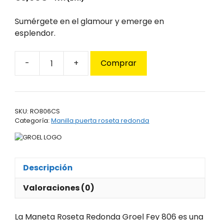
Sumérgete en el glamour y emerge en
esplendor.
-
+
Comprar
Maneta
Roseta
Redonda
Groel
SKU:
RO806CS
Fey
Categoría:
Manilla puerta roseta redonda
806R
cantidad
Descripción
Valoraciones (0)
La Maneta Roseta Redonda Groel Fey 806 es una