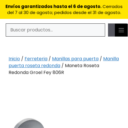
Saltar
Envíos garantizados hasta el 6 de agosto.
Cerrados
al
del 7 al 30 de agosto; pedidos desde el 31 de agosto.
contenido
Buscar
Cuando hay resultados autocompletados, puedes utilizar
Inicio
/
Ferreteria
/
Manillas para puerta
/
Manilla
puerta roseta redonda
/ Maneta Roseta
Redonda Groel Fey 806R