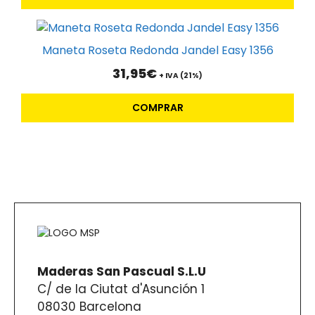
página
25,95€
opciones
de
hasta
se
producto
29,95€
pueden
Maneta Roseta Redonda Jandel Easy 1356
elegir
31,95
€
+ IVA (21%)
en
la
COMPRAR
página
de
producto
Maderas San Pascual S.L.U
C/ de la Ciutat d'Asunción 1
08030 Barcelona