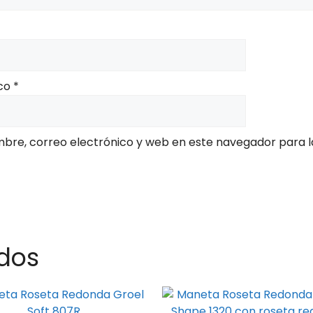
ico
*
bre, correo electrónico y web en este navegador para l
dos
Este
to
producto