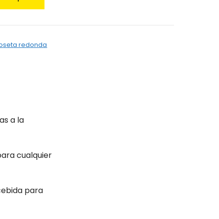
roseta redonda
as a la
para cualquier
cebida para