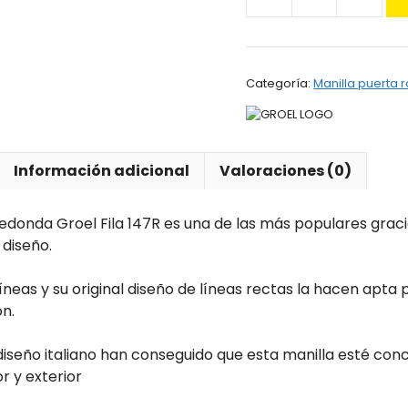
Maneta
Roseta
Redonda
Groel
Categoría:
Manilla puerta 
Fila
147R
cantidad
Información adicional
Valoraciones (0)
donda Groel Fila 147R es una de las más populares graci
 diseño.
líneas y su original diseño de líneas rectas la hacen apta 
n.
diseño italiano han conseguido que esta manilla esté con
r y exterior