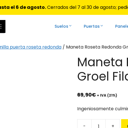
sta el 6 de agosto.
Cerrados del 7 al 30 de agosto; pedi
Suelos
Puertas
Panel
ar las flechas de arriba y abajo para revisarlos y Enter 
illa puerta roseta redonda
/ Maneta Roseta Redonda Gro
Maneta 
Groel Fil
69,90
€
+ IVA (21%)
Ingeniosamente culmi