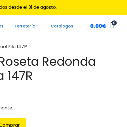
Redonda
dos desde el 31 de agosto.
Groel
Fila
147R
0
0,00
€
cantidad
es
Ferretería
Catálogos
para ir a la página deseada. Lo usuarios de dispositivos 
el Fila 147R
Roseta Redonda
a 147R
nante.
Comprar