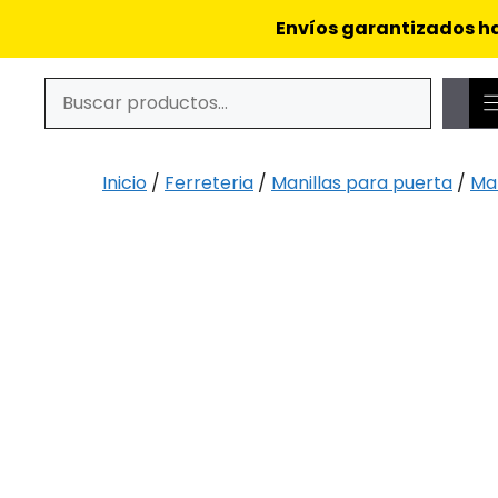
Saltar
Envíos garantizados ha
al
contenido
Buscar
Cuando hay resultados autocompletados, puedes utiliz
Inicio
/
Ferreteria
/
Manillas para puerta
/
Man