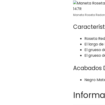
Maneta Roseta Redond
Característ
Roseta Red
El largo de
El grueso d
El grueso d
Acabados D
Negro Mat
Informa