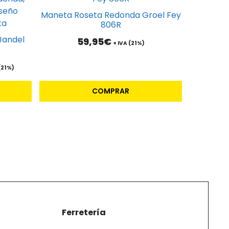
Maneta Roseta Redonda Groel Fey
806R
Jandel
59,95
€
+ IVA (21%)
go
 (21%)
ios:
COMPRAR
e
5€
a
5€
Ferretería