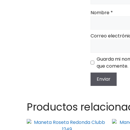
Nombre
*
Correo electrón
Guarda mi nom
que comente.
Productos relaciona
Este
Este
producto
produc