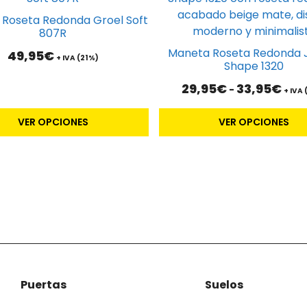
tiene
Roseta Redonda Groel Soft
es
múltiples
807R
s.
variantes.
Maneta Roseta Redonda 
49,95
€
+ IVA (21%)
Las
Shape 1320
s
opciones
Ran
29,95
€
33,95
€
-
+ IVA
se
de
pueden
prec
VER OPCIONES
VER OPCIONES
desd
elegir
29,9
en
hast
la
33,9
página
de
to
producto
Puertas
Suelos