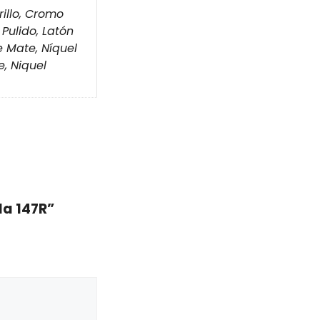
illo, Cromo
 Pulido, Latón
e Mate, Níquel
e, Niquel
la 147R”