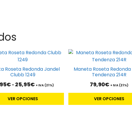
dos
Este
to
producto
tiene
a Roseta Redonda Jandel
Maneta Roseta Redonda 
es
múltiples
Clubb 1249
Tendenza 214R
s.
variantes.
Rango
,95
€
25,95
€
79,90
€
-
+ IVA (21%)
+ IVA (21%)
Las
de
s
opciones
precios:
VER OPCIONES
VER OPCIONES
desde
se
23,95€
pueden
hasta
elegir
25,95€
en
la