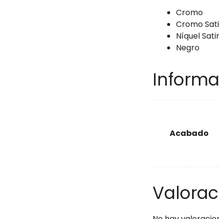
Cromo
Cromo Sat
Níquel Sat
Negro
Informa
Acabado
Valorac
No hay valoracio