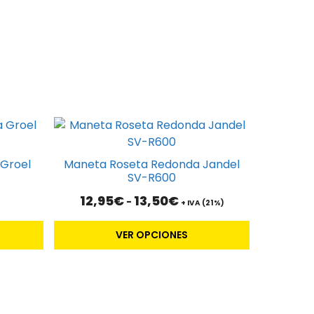
Este
producto
tiene
Groel
Maneta Roseta Redonda Jandel
múltiples
SV-R600
variantes.
Rango
12,95
€
13,50
€
-
+ IVA (21%)
Las
de
opciones
precios:
VER OPCIONES
desde
se
12,95€
pueden
hasta
elegir
13,50€
en
la