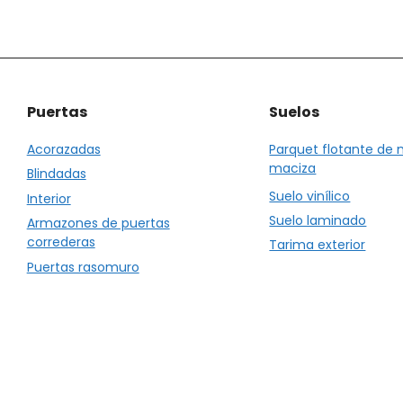
página
de
to
producto
Puertas
Suelos
Acorazadas
Parquet flotante de
maciza
Blindadas
Suelo vinílico
Interior
Suelo laminado
Armazones de puertas
correderas
Tarima exterior
Puertas rasomuro