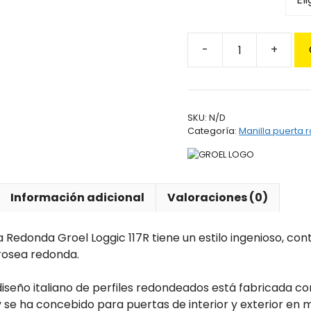
ha
79,
Maneta
Roseta
Redonda
Groel
SKU:
N/D
Loggic
Categoría:
Manilla puerta 
117R
cantidad
Información adicional
Valoraciones (0)
 Redonda Groel Loggic 117R tiene un estilo ingenioso, c
 rosea redonda.
iseño italiano de perfiles redondeados está fabricada co
y se ha concebido para puertas de interior y exterior en m