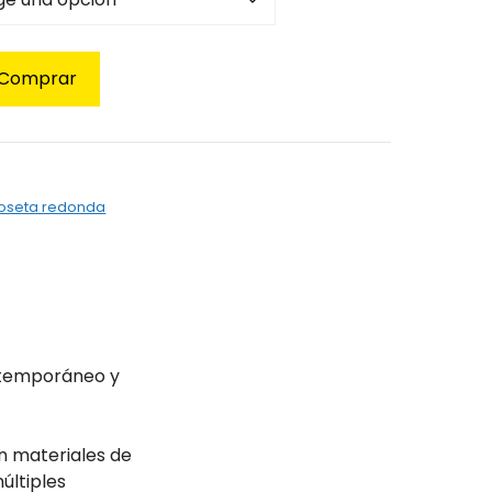
sta
95€
Comprar
roseta redonda
ontemporáneo y
n materiales de
últiples