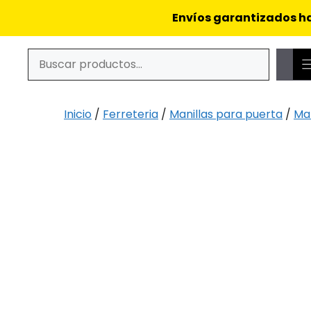
Saltar
Envíos garantizados ha
al
contenido
Buscar
Cuando hay resultados autocompletados, puedes utiliz
Inicio
/
Ferreteria
/
Manillas para puerta
/
Man