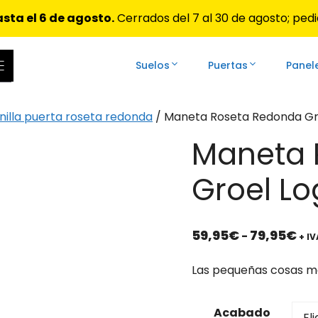
sta el 6 de agosto.
Cerrados del 7 al 30 de agosto; pedi
Suelos
Puertas
Panel
ar las flechas de arriba y abajo para revisarlos y Enter 
illa puerta roseta redonda
/ Maneta Roseta Redonda Gro
Maneta 
Groel Lo
Ra
59,95
€
79,95
€
-
+ IV
de
pre
Las pequeñas cosas ma
de
59,
Acabado