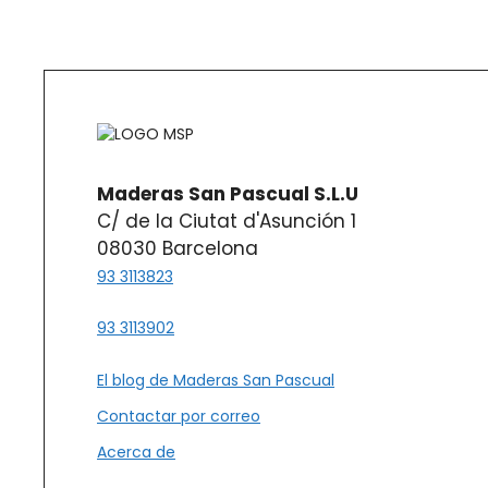
página
página
de
de
producto
produc
Maderas San Pascual S.L.U
C/ de la Ciutat d'Asunción 1
08030 Barcelona
93 3113823
93 3113902
El blog de Maderas San Pascual
Contactar por correo
Acerca de