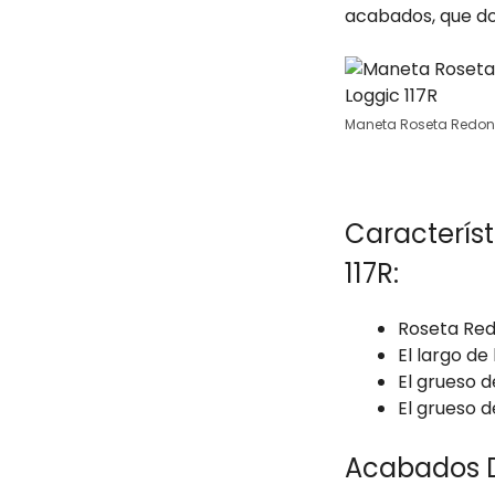
acabados, que do
Maneta Roseta Redond
Caracterís
117R:
Roseta Red
El largo de
El grueso d
El grueso d
Acabados D