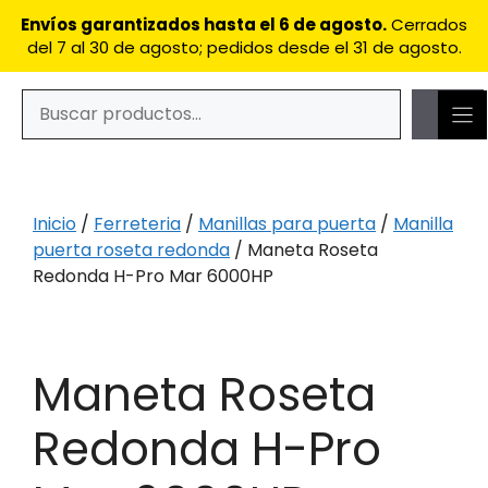
Saltar
Pro
Envíos garantizados hasta el 6 de agosto.
Cerrados
al
Mar
del 7 al 30 de agosto; pedidos desde el 31 de agosto.
contenido
6000HP
cantidad
Buscar
Cuando hay resultados autocompletados, puedes utilizar
Inicio
/
Ferreteria
/
Manillas para puerta
/
Manilla
puerta roseta redonda
/ Maneta Roseta
Redonda H-Pro Mar 6000HP
Maneta Roseta
Redonda H-Pro