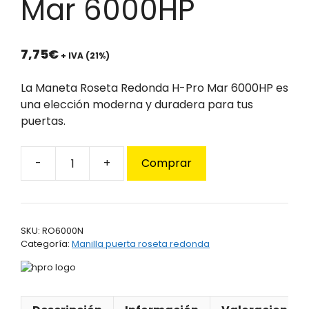
Mar 6000HP
7,75
€
+ IVA (21%)
La Maneta Roseta Redonda H-Pro Mar 6000HP es
una elección moderna y duradera para tus
puertas.
Comprar
Maneta
Roseta
Redonda
H-
SKU:
RO6000N
Pro
Categoría:
Manilla puerta roseta redonda
Mar
6000HP
cantidad