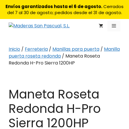
Saltar
Envíos garantizados hasta el 6 de agosto.
Cerrados
al
del 7 al 30 de agosto; pedidos desde el 31 de agosto.
contenido
Menú
Inicio
/
Ferreteria
/
Manillas para puerta
/
Manilla
puerta roseta redonda
/ Maneta Roseta
Redonda H-Pro Sierra 1200HP
Maneta Roseta
Redonda H-Pro
Sierra 1200HP