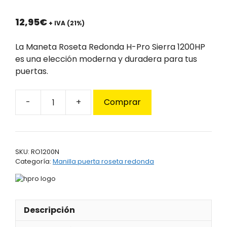
12,95
€
+ IVA (21%)
La Maneta Roseta Redonda H-Pro Sierra 1200HP
es una elección moderna y duradera para tus
puertas.
Comprar
Maneta
Roseta
Redonda
H-
SKU:
RO1200N
Pro
Categoría:
Manilla puerta roseta redonda
Sierra
1200HP
cantidad
Descripción