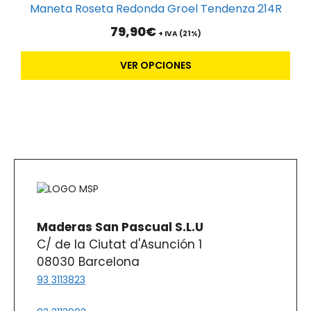
producto
pueden
Maneta Roseta Redonda Groel Tendenza 214R
tiene
elegir
79,90
€
múltiples
+ IVA (21%)
en
variantes.
la
VER OPCIONES
Las
página
opciones
de
se
producto
pueden
elegir
en
la
página
de
producto
Maderas San Pascual S.L.U
C/ de la Ciutat d'Asunción 1
08030 Barcelona
93 3113823