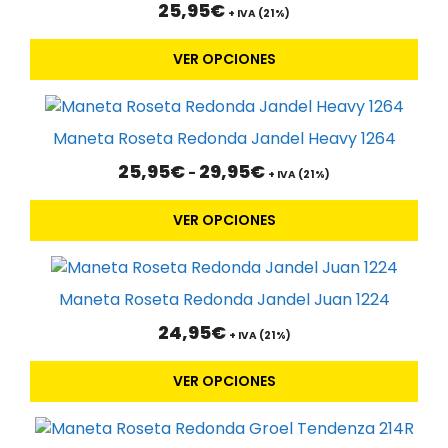
25,95
€
múltiples
+ IVA (21%)
variantes.
VER OPCIONES
Las
opciones
Este
se
producto
pueden
Maneta Roseta Redonda Jandel Heavy 1264
tiene
elegir
Rango
25,95
€
29,95
€
-
múltiples
+ IVA (21%)
en
de
variantes.
la
precios:
VER OPCIONES
Las
desde
página
25,95€
opciones
de
Este
hasta
se
producto
29,95€
producto
pueden
Maneta Roseta Redonda Jandel Juan 1224
tiene
elegir
24,95
€
múltiples
+ IVA (21%)
en
variantes.
la
VER OPCIONES
Las
página
opciones
de
Este
se
producto