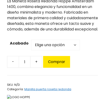
precios:
La Maneta Roseta Redonda Hoppe Amsterdam
desde
1400, combina elegancia y funcionalidad en un
23,95€
diseño minimalista y moderno. Fabricada en
hasta
materiales de primera calidad y cuidadosamente
39,95€
diseñada, esta maneta ofrece un tacto suave y
cómodo, además de una durabilidad excepcional.
Acabado
Comprar
Maneta
Roseta
Redonda
Hoppe
SKU:
N/D
Amsterdam
Categoría:
Manilla puerta roseta redonda
1400
cantidad