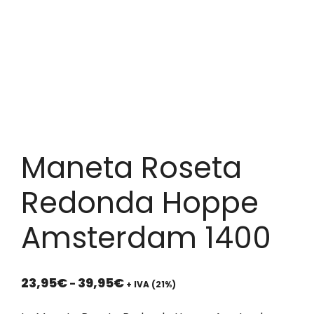
Maneta Roseta
Redonda Hoppe
Amsterdam 1400
Rango
23,95
€
39,95
€
-
+ IVA (21%)
de