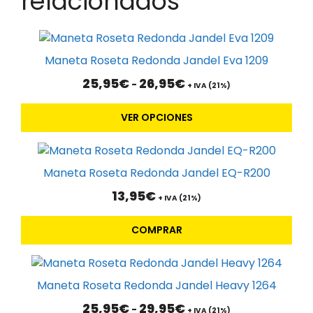
relacionados
Este
producto
Maneta Roseta Redonda Jandel Eva 1209
tiene
Rango
25,95
€
26,95
€
-
múltiples
+ IVA (21%)
de
variantes.
precios:
VER OPCIONES
Las
desde
25,95€
opciones
hasta
se
26,95€
pueden
Maneta Roseta Redonda Jandel EQ-R200
elegir
13,95
€
+ IVA (21%)
en
la
COMPRAR
página
de
Este
producto
producto
Maneta Roseta Redonda Jandel Heavy 1264
tiene
Rango
25,95
€
29,95
€
-
múltiples
+ IVA (21%)