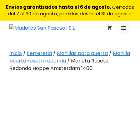
Saltar
Envíos garantizados hasta el 6 de agosto.
Cerrados
al
del 7 al 30 de agosto; pedidos desde el 31 de agosto.
contenido
Menú
Inicio
/
Ferreteria
/
Manillas para puerta
/
Manilla
puerta roseta redonda
/ Maneta Roseta
Redonda Hoppe Amsterdam 1400