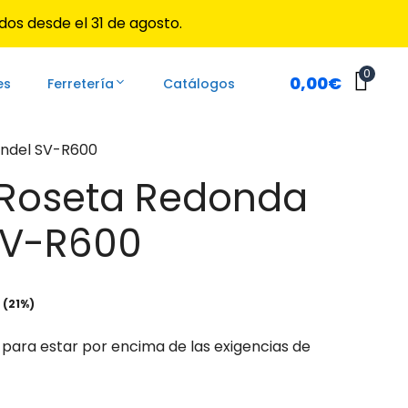
desde
dos desde el 31 de agosto.
12,95€
hasta
13,50€
0
0,00
€
es
Ferretería
Catálogos
para ir a la página deseada. Lo usuarios de dispositivos 
ndel SV-R600
Roseta Redonda
SV-R600
go
 (21%)
ios:
 para estar por encima de las exigencias de
de
95€