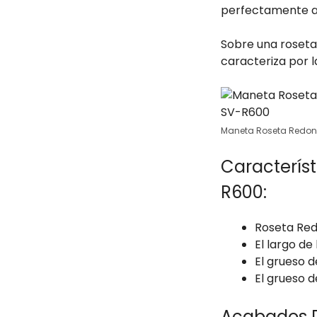
perfectamente a 
Sobre una roset
caracteriza por l
Maneta Roseta Redo
Caracterís
R600:
Roseta Red
El largo de
El grueso d
El grueso d
Acabados D