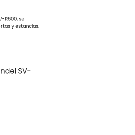
V-R600, se
ertas y estancias.
andel SV-