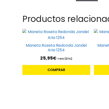
Productos relaciona
Este
produc
tiene
Maneta Roseta Redonda Jandel
Manet
múltipl
Aria 1254
variante
25,95
€
+ IVA (21%)
Las
opcione
COMPRAR
se
pueden
elegir
en
la
página
de