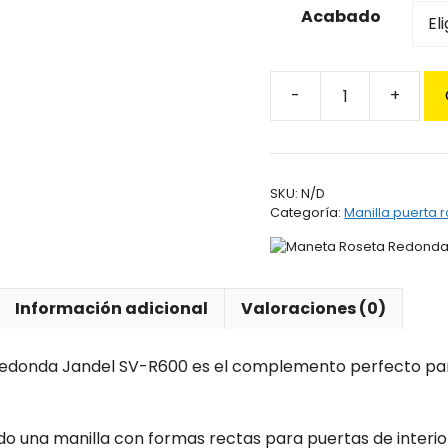
has
Acabado
13,
Maneta
Roseta
Redonda
Jandel
SKU:
N/D
SV-
Categoría:
Manilla puerta 
R600
cantidad
Información adicional
Valoraciones (0)
edonda Jandel SV-R600 es el complemento perfecto par
do una manilla con formas rectas para puertas de interio