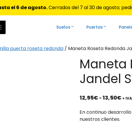
sta el 6 de agosto.
Cerrados del 7 al 30 de agosto; pedi
Suelos
Puertas
Panel
ar las flechas de arriba y abajo para revisarlos y Enter 
illa puerta roseta redonda
/ Maneta Roseta Redonda Ja
Maneta 
Jandel 
Ran
12,95
€
13,50
€
-
+ IVA
de
prec
En continuo desarrollo
des
nuestros clientes.
12,