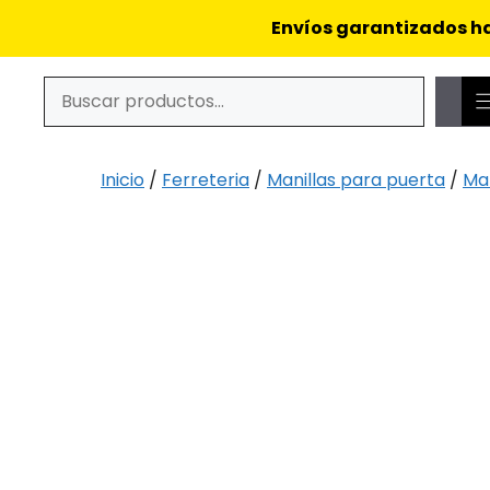
Saltar
Envíos garantizados ha
al
contenido
Buscar
Cuando hay resultados autocompletados, puedes utiliz
Inicio
/
Ferreteria
/
Manillas para puerta
/
Man