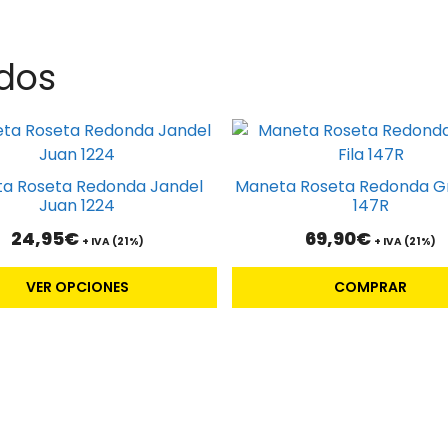
dos
to
a Roseta Redonda Jandel
Maneta Roseta Redonda Gro
es
Juan 1224
147R
s.
24,95
€
69,90
€
+ IVA (21%)
+ IVA (21%)
s
VER OPCIONES
COMPRAR