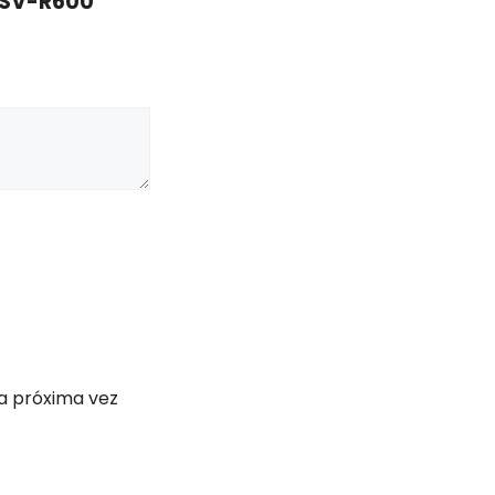
 SV-R600”
a próxima vez