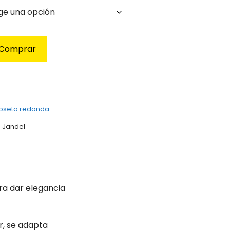
ta
50€
Comprar
roseta redonda
a dar elegancia
r, se adapta