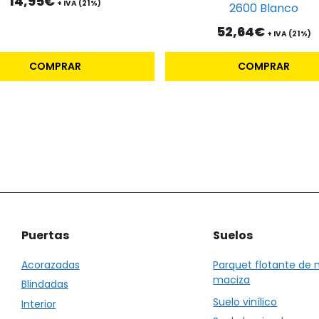
14,95
€
+ IVA (21%)
2600 Blanco
52,64
€
+ IVA (21%)
COMPRAR
COMPRAR
Puertas
Suelos
Acorazadas
Parquet flotante de
maciza
Blindadas
Suelo vinílico
Interior