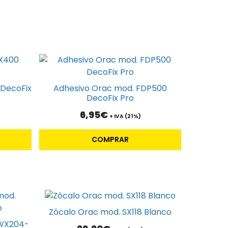
 DecoFix
Adhesivo Orac mod. FDP500
DecoFix Pro
6,95
€
+ IVA (21%)
COMPRAR
Zócalo Orac mod. SX118 Blanco
 WX204-