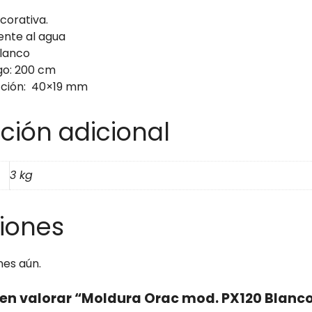
corativa.
ente al agua
lanco
go: 200 cm
cción: 40×19 mm
ción adicional
3 kg
iones
nes aún.
o en valorar “Moldura Orac mod. PX120 Blanc