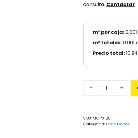
consulta.
Contactar
m² por caja:
0,001
m² totales:
0.001 
Precio total:
10.9
Moldura
Orac
mod.
PX120
SKU:
MOPX120
Blanco
Categoría:
Orac Decor
cantidad