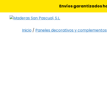
Saltar
Envíos garantizados ha
al
contenido
Inicio
/
Paneles decorativos y complementos