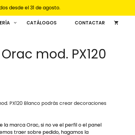
mod.
dos desde el 31 de agosto.
PX120
Blanco
cantidad
ERÍA
CATÁLOGOS
CONTACTAR
 Orac mod. PX120
od. PX120 Blanco podrás crear decoraciones
 la marca Orac, si no ve el perfil o el panel
demos traer sobre pedido, hagamos la