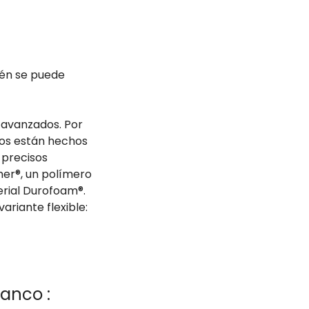
ién se puede
 avanzados. Por
ctos están hechos
 precisos
mer®, un polímero
terial Durofoam®.
ariante flexible:
anco :