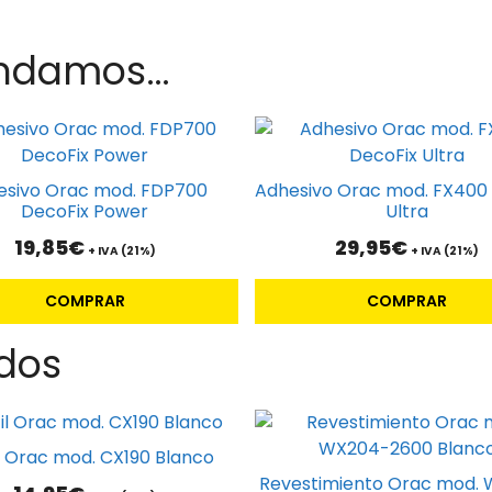
endamos…
esivo Orac mod. FDP700
Adhesivo Orac mod. FX400
DecoFix Power
Ultra
19,85
€
29,95
€
+ IVA (21%)
+ IVA (21%)
COMPRAR
COMPRAR
dos
il Orac mod. CX190 Blanco
Revestimiento Orac mod.