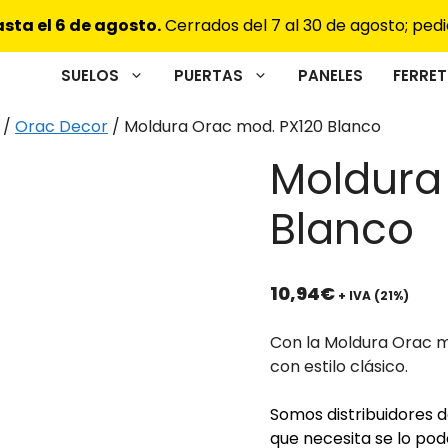
sta el 6 de agosto.
Cerrados del 7 al 30 de agosto; pedi
SUELOS
PUERTAS
PANELES
FERRET
/
Orac Decor
/ Moldura Orac mod. PX120 Blanco
Moldura
Blanco
10,94
€
+ IVA (21%)
Con la Moldura Orac m
con estilo clásico.
Somos distribuidores de
que necesita se lo po