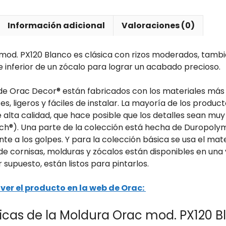
Información adicional
Valoraciones (0)
mod. PX120 Blanco es clásica con rizos moderados, tamb
rte inferior de un zócalo para lograr un acabado precioso.
e Orac Decor® están fabricados con los materiales más
ntes, ligeros y fáciles de instalar. La mayoría de los produ
 alta calidad, que hace posible que los detalles sean muy
ch®). Una parte de la colección está hecha de Duropoly
ente a los golpes. Y para la colección básica se usa el ma
 cornisas, molduras y zócalos están disponibles en una v
r supuesto, están listos para pintarlos.
ver el producto en la web de Orac:
icas de la Moldura Orac mod. PX120 Bl