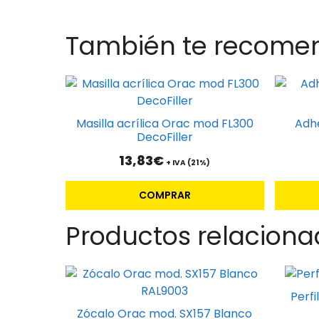
También te recom
Masilla acrílica Orac mod FL300
Adh
DecoFiller
13,83
€
+ IVA (21%)
COMPRAR
Productos relaciona
Perf
Zócalo Orac mod. SX157 Blanco