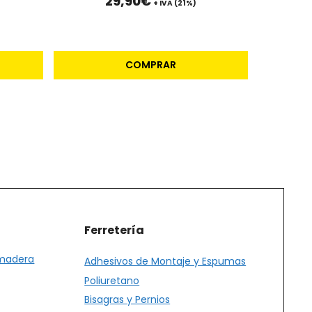
29,90
€
+ IVA (21%)
COMPRAR
Ferretería
 madera
Adhesivos de Montaje y Espumas
Poliuretano
Bisagras y Pernios