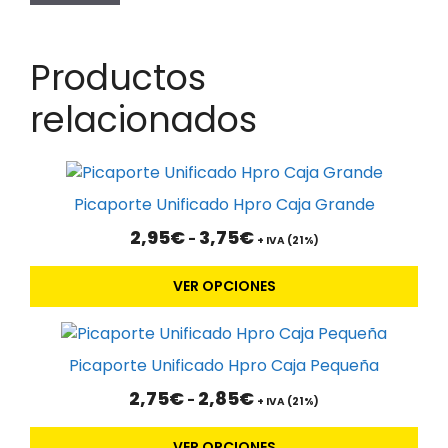
Productos
relacionados
Este
producto
Picaporte Unificado Hpro Caja Grande
tiene
Rango
2,95
€
3,75
€
-
múltiples
+ IVA (21%)
de
variantes.
precios:
VER OPCIONES
Las
desde
2,95€
opciones
Este
hasta
se
3,75€
producto
pueden
Picaporte Unificado Hpro Caja Pequeña
tiene
elegir
Rango
2,75
€
2,85
€
-
múltiples
+ IVA (21%)
en
de
variantes.
la
precios:
VER OPCIONES