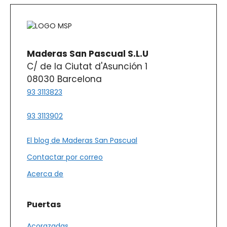
la
página
de
producto
Maderas San Pascual S.L.U
C/ de la Ciutat d'Asunción 1
08030 Barcelona
93 3113823
93 3113902
El blog de Maderas San Pascual
Contactar por correo
Acerca de
Puertas
Acorazadas