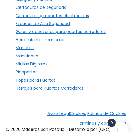
Cerraduras de seguridad
Cerraduras y manetas electrónicas
Escudos de Alta Seguridad
Guías y accesorios para puertas correderas
Herramientas manuales
Manetas
Maquinaria
Mirillas Digitales
Picaportes
Topes para Puertas
Herrajes para Puertas Correderas
Aviso Legal
Cookies
Política de Cookies
0
Términos y condiciones
© 2026 Maderas San Pascual | Desarrollo por [GPC]*
3,65
€