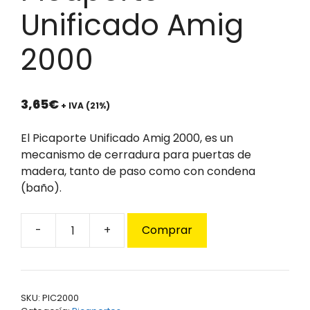
Unificado Amig
2000
3,65
€
+ IVA (21%)
El Picaporte Unificado Amig 2000, es un
mecanismo de cerradura para puertas de
madera, tanto de paso como con condena
(baño).
Comprar
Picaporte
Unificado
Amig
2000
SKU:
PIC2000
cantidad