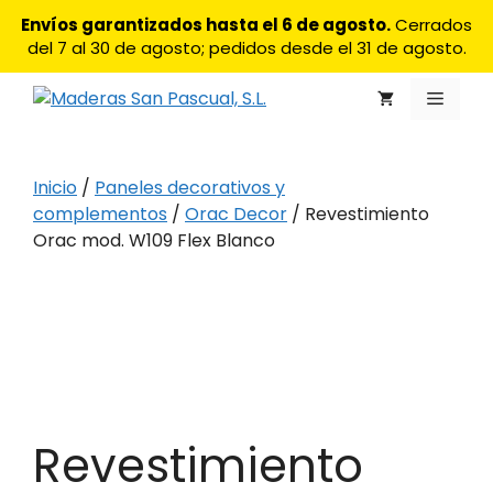
Saltar
Envíos garantizados hasta el 6 de agosto.
Cerrados
al
del 7 al 30 de agosto; pedidos desde el 31 de agosto.
contenido
Menú
Inicio
/
Paneles decorativos y
complementos
/
Orac Decor
/ Revestimiento
Orac mod. W109 Flex Blanco
Revestimiento