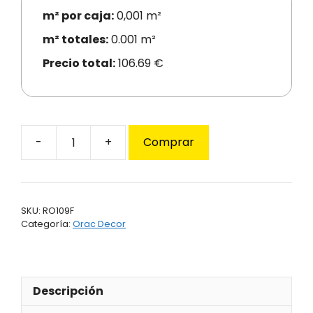
m² por caja:
0,001 m²
m² totales:
0.001 m²
Precio total:
106.69 €
Comprar
Revestimiento
Orac
mod.
W109
SKU:
RO109F
Flex
Categoría:
Orac Decor
Blanco
cantidad
Descripción