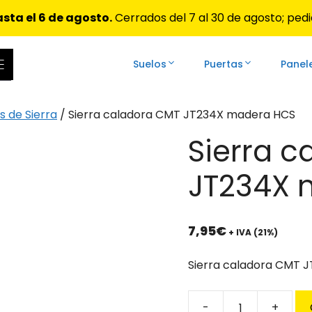
sta el 6 de agosto.
Cerrados del 7 al 30 de agosto; pedi
Suelos
Puertas
Panel
ar las flechas de arriba y abajo para revisarlos y Enter 
s de Sierra
/ Sierra caladora CMT JT234X madera HCS
Sierra 
JT234X 
7,95
€
+ IVA (21%)
Sierra caladora CMT 