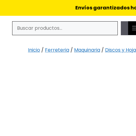
Saltar
Envíos garantizados ha
al
contenido
Buscar
Cuando hay resultados autocompletados, puedes utiliz
Inicio
/
Ferreteria
/
Maquinaria
/
Discos y Hoja