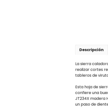
Descripción
La sierra calado
realizar cortes r
tableros de viru
Esta hoja de sier
confiere una buen
JT234X madera HC
un paso de dient