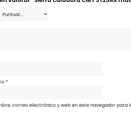
o en valorar “Sierra caladora CMT JT234X ma
ico
*
bre, correo electrónico y web en este navegador para l