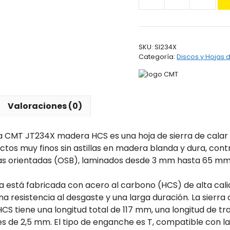
Sierra
caladora
CMT
JT234X
SKU:
SI234X
madera
Categoría:
Discos y Hojas 
HCS
cantidad
Valoraciones (0)
ra CMT JT234X madera HCS es una hoja de sierra de calar
ectos muy finos sin astillas en madera blanda y dura, co
tas orientadas (OSB), laminados desde 3 mm hasta 65 mm
ra está fabricada con acero al carbono (HCS) de alta cali
a resistencia al desgaste y una larga duración. La sierr
S tiene una longitud total de 117 mm, una longitud de tr
es de 2,5 mm. El tipo de enganche es T, compatible con l