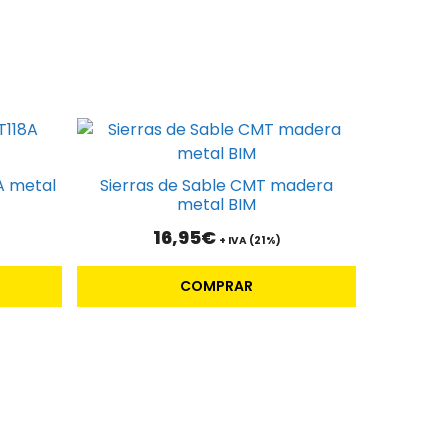
A metal
Sierras de Sable CMT madera
metal BIM
16,95
€
+ IVA (21%)
COMPRAR