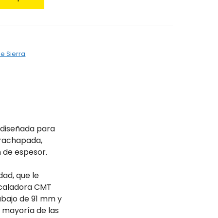
de Sierra
 diseñada para
ntrachapada,
 de espesor.
dad, que le
a caladora CMT
abajo de 91 mm y
a mayoría de las