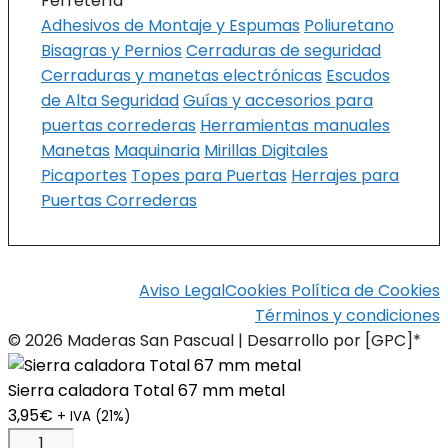
Ferretería
Adhesivos de Montaje y Espumas
Poliuretano
Bisagras y Pernios
Cerraduras de seguridad
Cerraduras y manetas electrónicas
Escudos
de Alta Seguridad
Guías y accesorios para
puertas correderas
Herramientas manuales
Manetas
Maquinaria
Mirillas Digitales
Picaportes
Topes para Puertas
Herrajes para
Puertas Correderas
Aviso Legal
Cookies
Política de Cookies
Términos y condiciones
© 2026 Maderas San Pascual | Desarrollo por [GPC]*
Sierra caladora Total 67 mm metal
3,95
€
+ IVA (21%)
Sierra