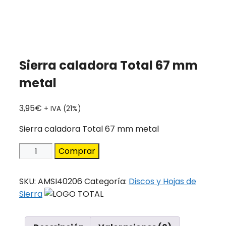
Sierra caladora Total 67 mm
metal
3,95
€
+ IVA (21%)
Sierra caladora Total 67 mm metal
Sierra
Comprar
caladora
Total
SKU:
AMSI40206
Categoría:
Discos y Hojas de
67
Sierra
mm
metal
cantidad