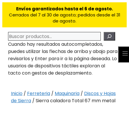
Saltar
Envíos garantizados hasta el 6 de agosto.
al
Cerrados del 7 al 30 de agosto; pedidos desde el 31
contenido
de agosto.
Buscar
Cuando hay resultados autocompletados,
puedes utilizar las flechas de arriba y abajo para
revisarlos y Enter para ir a la página deseada. Lo
usuarios de dispositivos táctiles exploran al
tacto con gestos de desplazamiento.
Inicio
/
Ferreteria
/
Maquinaria
/
Discos y Hojas
de Sierra
/ Sierra caladora Total 67 mm metal