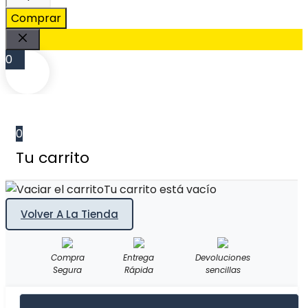
caladora
Comprar
Total
67
Cerrar
0
mm
metal
cantidad
0
Tu carrito
Tu carrito está vacío
Volver A La Tienda
Compra
Entrega
Devoluciones
Segura
Rápida
sencillas