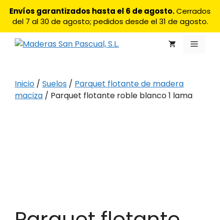
Saltar
Envíos garantizados hasta el 6 de agosto.
Cerrados
al
del 7 al 30 de agosto; pedidos desde el 31 de agosto.
contenido
Menú
Inicio
/
Suelos
/
Parquet flotante de madera
maciza
/ Parquet flotante roble blanco 1 lama
Parquet flotante