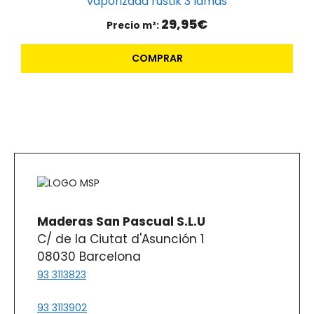
vaporizada rustik 3 lamas
29,95
€
Precio m²:
COMPRAR
Maderas San Pascual S.L.U
C/ de la Ciutat d'Asunción 1
08030 Barcelona
93 3113823
93 3113902