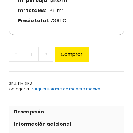
m² por caja:
1,850 m²
m² totales:
1.85 m²
Precio total:
73.91 €
Comprar
Parquet
flotante
roble
blanco
SKU:
PMR1RB
1
Categoría:
Parquet flotante de madera maciza
lama
cantidad
Descripción
Información adicional