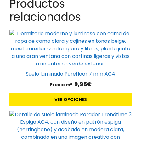
Productos
relacionados
Este
producto
tiene
múltiples
variantes.
Las
Suelo laminado Purefloor 7 mm AC4
opciones
9,95
€
Precio m²:
se
pueden
VER OPCIONES
elegir
en
Este
la
producto
página
tiene
de
múltiples
producto