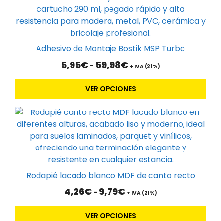
producto
tiene
múltiples
variantes.
Adhesivo de Montaje Bostik MSP Turbo
Las
Rango
5,95
€
59,98
€
-
opciones
+ IVA (21%)
de
se
precios:
VER OPCIONES
pueden
desde
5,95€
elegir
Este
hasta
en
59,98€
producto
la
tiene
página
múltiples
de
variantes.
producto
Las
Rodapié lacado blanco MDF de canto recto
opciones
Rango
4,26
€
9,79
€
-
se
+ IVA (21%)
de
pueden
precios:
VER OPCIONES
elegir
desde