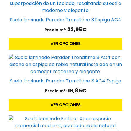
variantes.
Las
opciones
Suelo laminado Parador Trendtime 3 Espiga AC4
se
23,95
€
Precio m²:
pueden
elegir
VER OPCIONES
en
la
Este
página
producto
de
tiene
producto
múltiples
Suelo laminado Parador Trendtime 8 AC4 Espiga
variantes.
19,85
€
Precio m²:
Las
opciones
VER OPCIONES
se
pueden
Este
elegir
producto
en