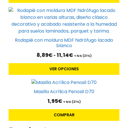
4,26€
en
Este
hasta
la
9,79€
producto
página
tiene
de
múltiples
producto
variantes.
Rodapié con moldura MDF hidrófugo lacado
Las
blanco
opciones
Rango
8,89
€
11,14
€
-
+ IVA (21%)
se
de
pueden
precios:
VER OPCIONES
desde
elegir
8,89€
en
hasta
la
11,14€
Masilla Acrílica Penosil D70
página
de
1,95
€
+ IVA (21%)
producto
COMPRAR