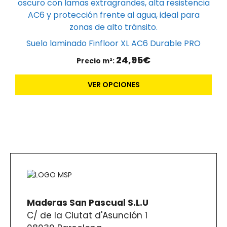
tiene
la
múltiples
página
variantes.
de
Las
producto
Suelo laminado Finfloor XL AC6 Durable PRO
opciones
24,95
€
Precio m²:
se
pueden
VER OPCIONES
elegir
en
la
página
de
producto
Maderas San Pascual S.L.U
C/ de la Ciutat d'Asunción 1