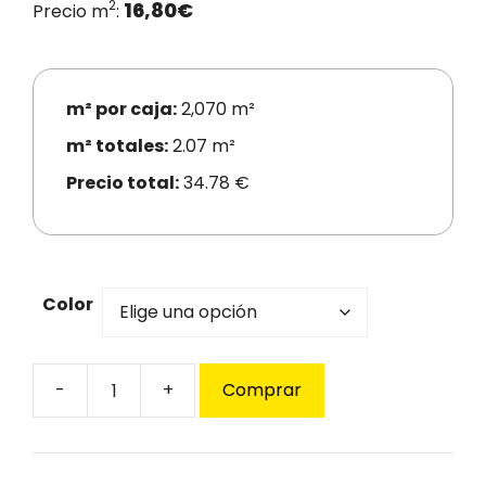
2
16,80
€
Precio m
:
m² por caja:
2,070 m²
m² totales:
2.07 m²
Precio total:
34.78 €
Color
Comprar
Suelo
laminado
Finfloor
Original