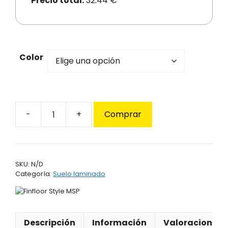
Precio total:
32.44 €
Color
Comprar
Suelo
laminado
Finfloor
Style
SKU:
N/D
AC6
Categoría:
Suelo laminado
Durable
cantidad
Descripción
Información
Valoraciones