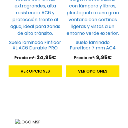
Las
Las
opciones
opciones
se
se
pueden
pueden
elegir
elegir
en
en
Suelo laminado Finfloor
Suelo laminado
la
la
XL AC6 Durable PRO
Purefloor 7 mm AC4
página
página
24,95
€
9,95
€
Precio m²:
Precio m²:
de
de
producto
producto
VER OPCIONES
VER OPCIONES