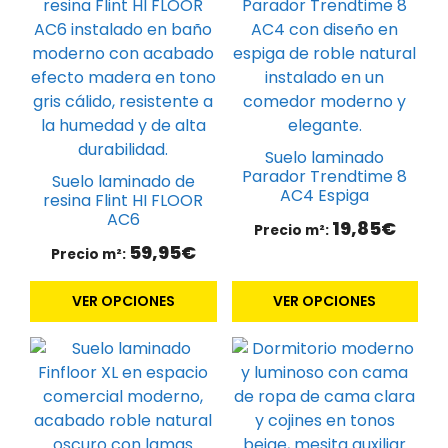
producto
producto
tiene
tiene
múltiples
múltiples
variantes.
variantes.
Las
Las
opciones
opciones
se
se
Suelo laminado
pueden
pueden
Parador Trendtime 8
Suelo laminado de
AC4 Espiga
elegir
elegir
resina Flint HI FLOOR
AC6
en
en
19,85
€
Precio m²:
la
la
59,95
€
Precio m²:
página
página
de
de
VER OPCIONES
VER OPCIONES
producto
producto
Este
Este
producto
producto
tiene
tiene
múltiples
múltiples
variantes.
variantes.