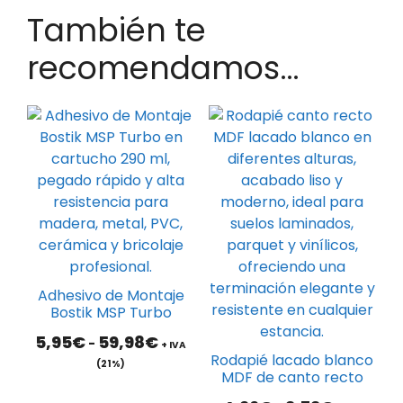
También te
recomendamos…
Este
Este
producto
producto
tiene
tiene
múltiples
múltiples
variantes.
variantes.
Las
Las
opciones
opciones
se
se
pueden
pueden
Adhesivo de Montaje
elegir
elegir
Bostik MSP Turbo
en
en
Rango
5,95
€
59,98
€
-
+ IVA
la
la
de
Rodapié lacado blanco
(21%)
página
página
precios:
MDF de canto recto
desde
de
de
Rango