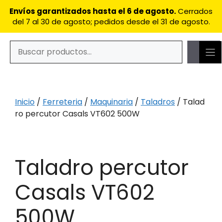
Saltar
Envíos garantizados hasta el 6 de agosto.
Cerrados
al
del 7 al 30 de agosto; pedidos desde el 31 de agosto.
contenido
Buscar
Cuando hay resultados autocompletados, puedes utilizar
Inicio
/
Ferreteria
/
Maquinaria
/
Taladros
/ Talad
ro percutor Casals VT602 500W
Taladro percutor
Casals VT602
500W