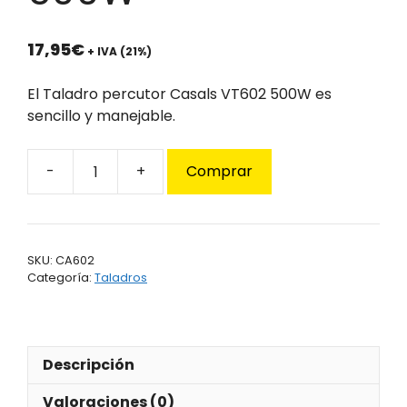
17,95
€
+ IVA (21%)
El Taladro percutor Casals VT602 500W es
sencillo y manejable.
Comprar
Taladro
percutor
Casals
VT602
SKU:
CA602
500W
Categoría:
Taladros
cantidad
Descripción
Valoraciones (0)