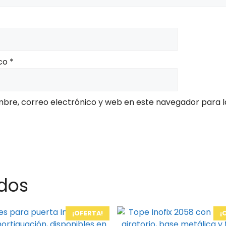
ico
*
bre, correo electrónico y web en este navegador para l
dos
Este
¡OFERTA!
¡
to
producto