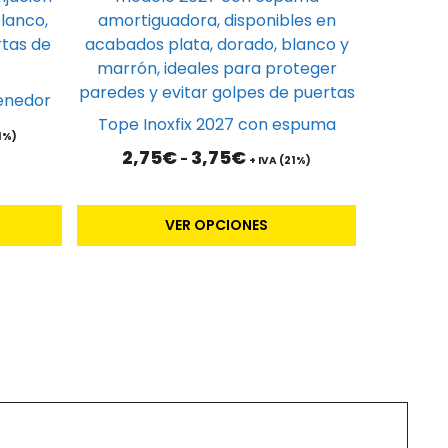
tiene
múltiples
variantes.
Las
tenedor
opciones
Tope Inoxfix 2027 con espuma
se
1%)
Rango
2,75
€
3,75
€
-
pueden
+ IVA (21%)
de
elegir
precios:
en
desde
VER OPCIONES
2,75€
la
hasta
página
3,75€
de
producto