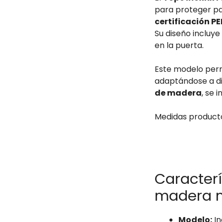
para proteger pa
certificación P
Su diseño incluy
en la puerta.
Este modelo perm
adaptándose a di
de madera
, se 
Medidas producto
Caracterí
madera n
Modelo:
In