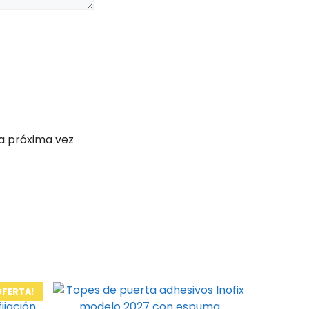
a próxima vez
Este
OFERTA!
producto