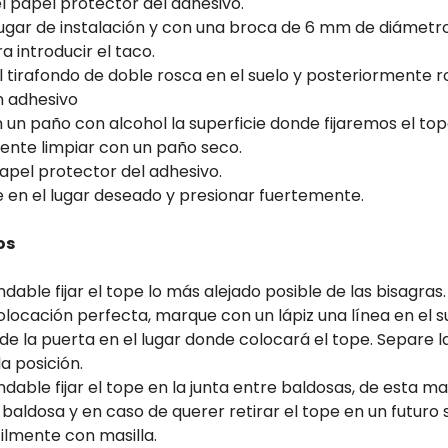
el papel protector del adhesivo.
lugar de instalación y con una broca de 6 mm de diámetr
a introducir el taco.
el tirafondo de doble rosca en el suelo y posteriormente r
n adhesivo
 un paño con alcohol la superficie donde fijaremos el top
ente limpiar con un paño seco.
papel protector del adhesivo.
pe en el lugar deseado y presionar fuertemente.
os
able fijar el tope lo más alejado posible de las bisagras.
locación perfecta, marque con un lápiz una línea en el s
 de la puerta en el lugar donde colocará el tope. Separe la
la posición.
able fijar el tope en la junta entre baldosas, de esta ma
 baldosa y en caso de querer retirar el tope en un futuro
ilmente con masilla.