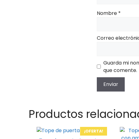
Nombre
*
Correo electrón
Guarda mi nom
que comente.
Productos relaciona
Este
Este
¡OFERTA!
producto
produc