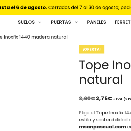
sta el 6 de agosto.
Cerrados del 7 al 30 de agosto; pedi
SUELOS
PUERTAS
PANELES
FERRET
e Inoxfix 1440 madera natural
¡OFERTA!
Tope Ino
natural
El
El
3,60
€
2,75
€
+ IVA (21
precio
precio
original
actual
Elige el Tope Inoxfix 
era:
es:
estilo y sostenibilidad
3,60€.
2,75€.
msanpascual.com
co