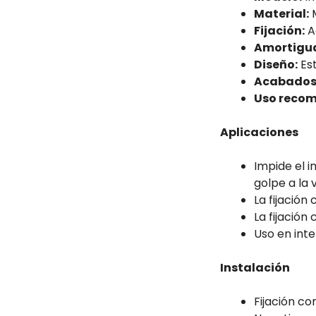
Material:
M
Fijación:
Ad
Amortigua
Diseño:
Est
Acabados 
Uso reco
Aplicaciones
Impide el i
golpe a la 
La fijación
La fijación
Uso en inte
Instalación
Fijación con