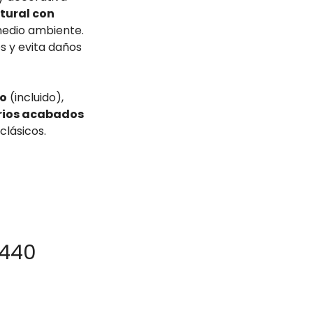
tural con
 medio ambiente.
s y evita daños
lo
(incluido),
rios acabados
clásicos.
1440