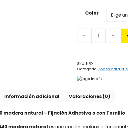
Color
Tope
Inoxfix
1440
madera
SKU:
N/D
natural
Categoría:
Topes para Pue
cantidad
Información adicional
Valoraciones (0)
40 madera natural – Fijación Adhesiva o con Tornillo
1440 madera natural
es una opción ecológica, funcional 