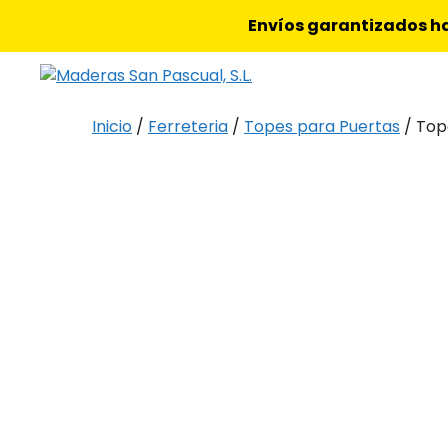
Saltar
Envíos garantizados ha
al
contenido
Inicio
/
Ferreteria
/
Topes para Puertas
/ Top