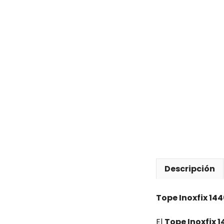
Descripción
Tope Inoxfix 14
El
Tope Inoxfix 