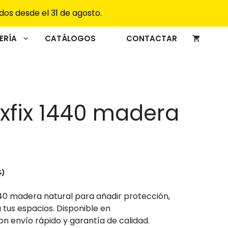
era:
es:
dos desde el 31 de agosto.
3,60€.
2,75€.
ERÍA
CATÁLOGOS
CONTACTAR
xfix 1440 madera
%)
1440 madera natural para añadir protección,
 a tus espacios. Disponible en
n envío rápido y garantía de calidad.