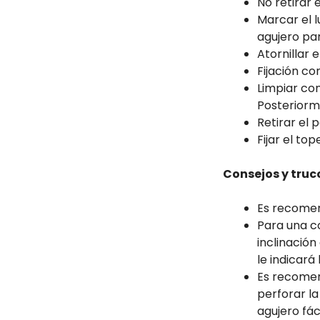
No retirar 
Marcar el 
agujero par
Atornillar 
Fijación co
Limpiar con
Posteriorm
Retirar el 
Fijar el to
Consejos y truc
Es recomend
Para una co
inclinación
le indicará 
Es recomend
perforar la
agujero fác