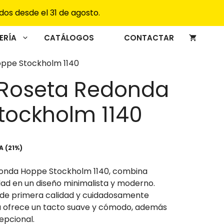
desde
dos desde el 31 de agosto.
24,95€
hasta
ERÍA
CATÁLOGOS
CONTACTAR
26,95€
ppe Stockholm 1140
Roseta Redonda
tockholm 1140
ngo
VA (21%)
cios:
onda Hoppe Stockholm 1140, combina
sde
dad en un diseño minimalista y moderno.
,95€
 de primera calidad y cuidadosamente
sta
a ofrece un tacto suave y cómodo, además
,95€
epcional.