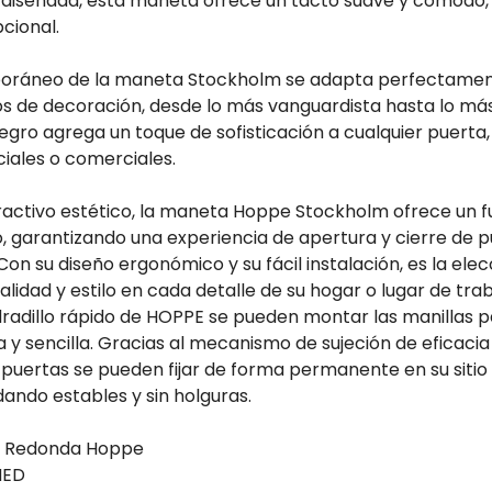
diseñada, esta maneta ofrece un tacto suave y cómodo
cional.
mporáneo de la maneta Stockholm se adapta perfectamen
os de decoración, desde lo más vanguardista hasta lo más
gro agrega un toque de sofisticación a cualquier puerta,
iales o comerciales.
activo estético, la maneta Hoppe Stockholm ofrece un 
o, garantizando una experiencia de apertura y cierre de p
on su diseño ergonómico y su fácil instalación, es la elec
lidad y estilo en cada detalle de su hogar o lugar de trab
radillo rápido de HOPPE se pueden montar las manillas p
y sencilla. Gracias al mecanismo de sujeción de eficacia
 puertas se pueden fijar de forma permanente en su sitio
ando estables y sin holguras.