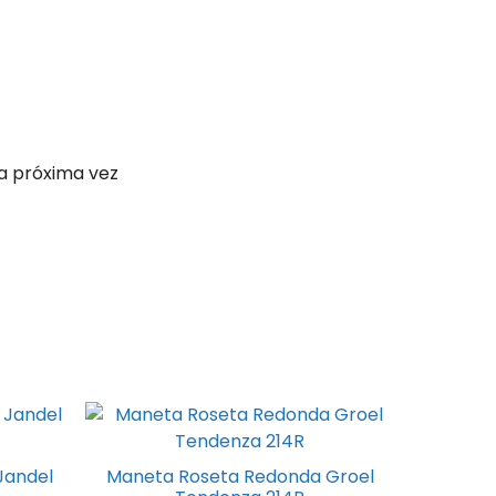
a próxima vez
Este
producto
tiene
Jandel
Maneta Roseta Redonda Groel
múltiples