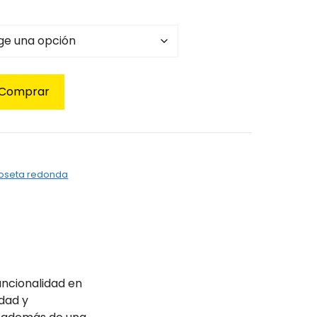
Comprar
roseta redonda
ncionalidad en
dad y