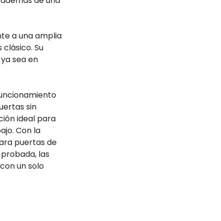
, además de una
te a una amplia
 clásico. Su
 ya sea en
funcionamiento
uertas sin
ción ideal para
ajo. Con la
ara puertas de
 probada, las
 con un solo