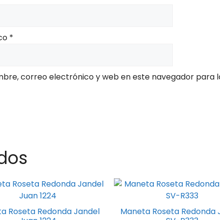
ico
*
bre, correo electrónico y web en este navegador para l
dos
to
a Roseta Redonda Jandel
Maneta Roseta Redonda 
es