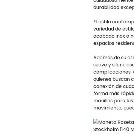
cuidadosamente 
durabilidad excep
El estilo conte
variedad de estil
acabado inox o ne
espacios residenc
Además de su atr
suave y silencios
complicaciones. C
quienes buscan ca
conexión de cuad
forma más rápida 
manillas para las
movimiento, qued