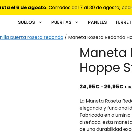
sta el 6 de agosto.
Cerrados del 7 al 30 de agosto; pedi
SUELOS
PUERTAS
PANELES
FERRET
illa puerta roseta redonda
/ Maneta Roseta Redonda Ho
Maneta 
Hoppe S
Ra
24,95
€
26,95
€
-
+ I
de
pre
La Maneta Roseta Red
de
elegancia y funcionali
24
Fabricada en aluminio
ha
diseñada, esta manet
26
de una durabilidad exc