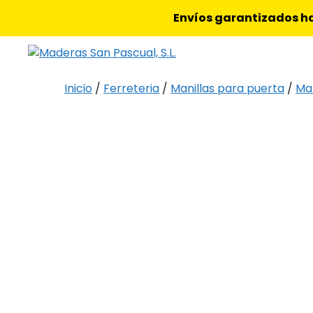
Saltar
Envíos garantizados ha
al
contenido
Inicio
/
Ferreteria
/
Manillas para puerta
/
Man