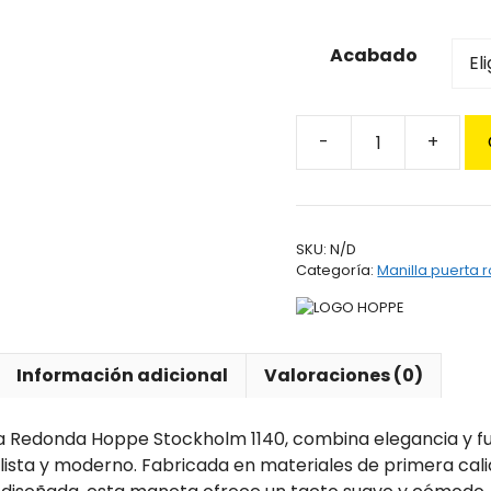
Acabado
Maneta
Roseta
Redonda
Hoppe
SKU:
N/D
Stockholm
Categoría:
Manilla puerta 
1140
cantidad
Información adicional
Valoraciones (0)
 Redonda Hoppe Stockholm 1140, combina elegancia y fu
lista y moderno. Fabricada en materiales de primera cali