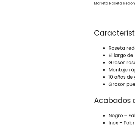
Maneta Roseta Redon
Característ
Roseta re
El largo d
Grosor ro
Montaje rá
10 años de
Grosor pu
Acabados d
Negro – Fa
Inox – Fab