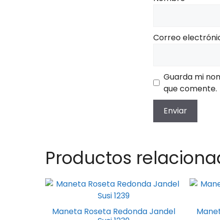
Correo electrón
Guarda mi nom
que comente.
Productos relaciona
Este
Este
producto
produc
tiene
tiene
Maneta Roseta Redonda Jandel
Manet
múltiples
múltipl