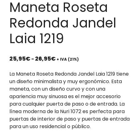
Maneta Roseta
Redonda Jandel
Laia 1219
Rango
25,95
€
26,95
€
-
+ IVA (21%)
de
precios:
La Maneta Roseta Redonda Jandel Laia 1219 tiene
desde
un diseño minimalista y muy ergonómico.
Esta
25,95€
maneta, con un diseño curvo y con una
hasta
apariencia muy sinuosa es el mejor accesorio
26,95€
para cualquier puerta de paso o de entrada.
La
línea moderna de la Nuri 1072 es perfecta para
puertas de interior de paso y puertas de entrada
para un uso residencial o público.