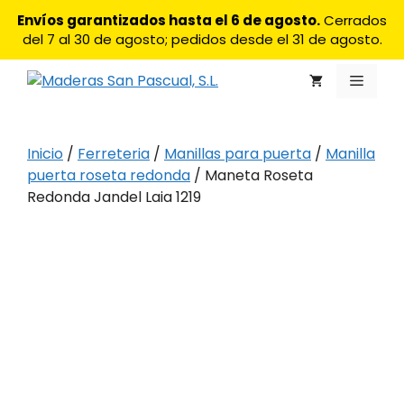
Saltar
Envíos garantizados hasta el 6 de agosto.
Cerrados
al
del 7 al 30 de agosto; pedidos desde el 31 de agosto.
contenido
Menú
Inicio
/
Ferreteria
/
Manillas para puerta
/
Manilla
puerta roseta redonda
/ Maneta Roseta
Redonda Jandel Laia 1219