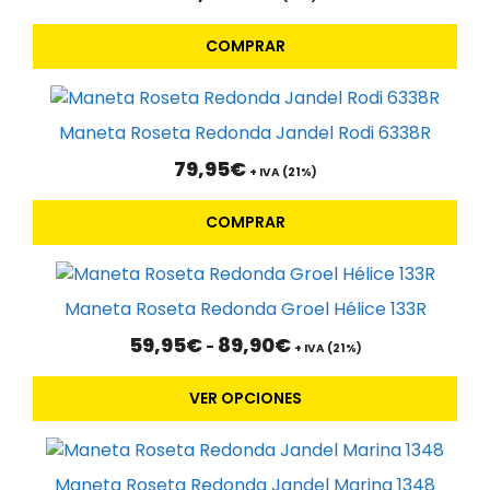
COMPRAR
Maneta Roseta Redonda Jandel Rodi 6338R
79,95
€
+ IVA (21%)
COMPRAR
Este
producto
Maneta Roseta Redonda Groel Hélice 133R
tiene
Rango
59,95
€
89,90
€
-
múltiples
+ IVA (21%)
de
variantes.
precios:
VER OPCIONES
Las
desde
59,95€
opciones
hasta
se
89,90€
pueden
Maneta Roseta Redonda Jandel Marina 1348