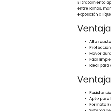
El tratamiento ap
entre lamas, mant
exposición a líqui
Ventaja
Alta resis
Protección
Mayor durab
Fácil limp
Ideal para 
Ventaja
Resistencia
Apto para b
Formato EV
Sistema de 