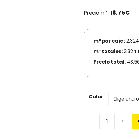
2
18,75
€
Precio m
:
m² por caja:
2,324
m² totales:
2.324
Precio total:
43.5
Color
Suelo
laminado