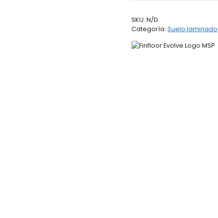
Finfloor
Evolve
SKU:
N/D
AC6
Categoría:
Suelo laminado
Durable
PRO
cantidad