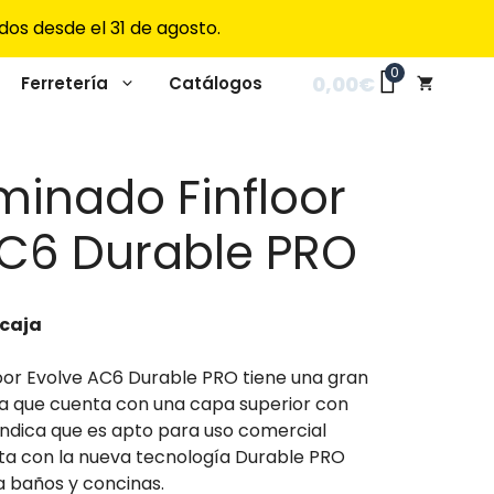
dos desde el 31 de agosto.
0
0,00
€
Ferretería
Catálogos
minado Finfloor
AC6 Durable PRO
 caja
loor Evolve AC6 Durable PRO tiene una gran
 ya que cuenta con una capa superior con
 indica que es apto para uso comercial
ta con la nueva tecnología Durable PRO
a baños y concinas.