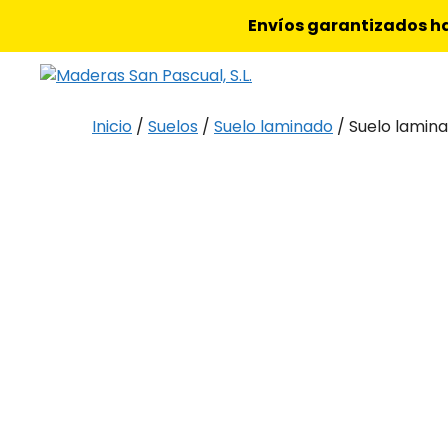
Saltar
Envíos garantizados ha
al
contenido
Inicio
/
Suelos
/
Suelo laminado
/ Suelo lamina