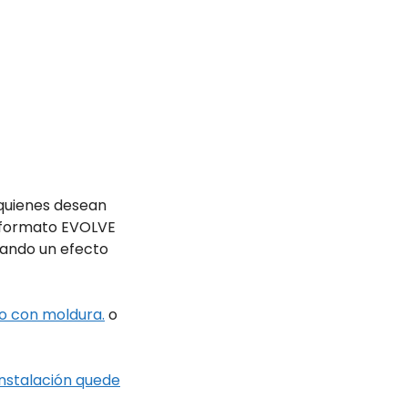
 quienes desean
El formato EVOLVE
rando un efecto
o con moldura.
o
instalación quede