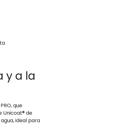
 y a la
 PRO, que
e Unicoat® de
 agua, ideal para