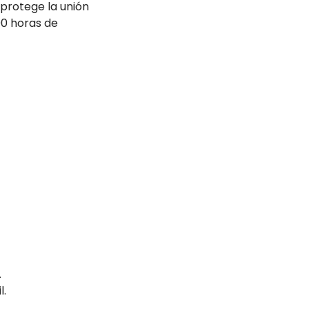
 protege la unión
00 horas de
.
l.