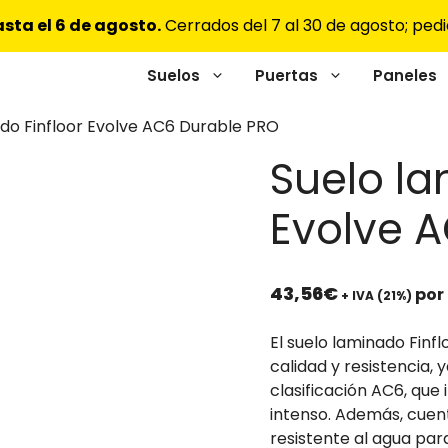
sta el 6 de agosto.
Cerrados del 7 al 30 de agosto; pedi
Suelos
Puertas
Paneles
do Finfloor Evolve AC6 Durable PRO
Suelo la
Evolve 
43,56
€
por
+ IVA (21%)
El suelo laminado Finf
calidad y resistencia,
clasificación AC6, que
intenso. Además, cuen
resistente al agua par