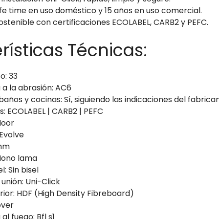
fe time en uso doméstico y 15 años en uso comercial.
ostenible con certificaciones ECOLABEL, CARB2 y PEFC.
rísticas Técnicas:
o: 33
 a la abrasión: AC6
años y cocinas: Sí, siguiendo las indicaciones del fabrica
os: ECOLABEL | CARB2 | PEFC
loor
 Evolve
 mm
Mono lama
l: Sin bisel
unión: Uni-Click
rior: HDF (High Density Fibreboard)
over
al fuego: Bfl s1