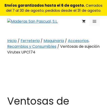
Saltar
Envíos garantizados hasta el 6 de agosto.
Cerrados
al
del 7 al 30 de agosto; pedidos desde el 31 de agosto.
contenido
Menú
Inicio
/
Ferreteria
/
Maquinaria
/
Accesorios,
Recambios y Consumibles
/ Ventosas de sujeción
Virutex UPC174
Ventosas de