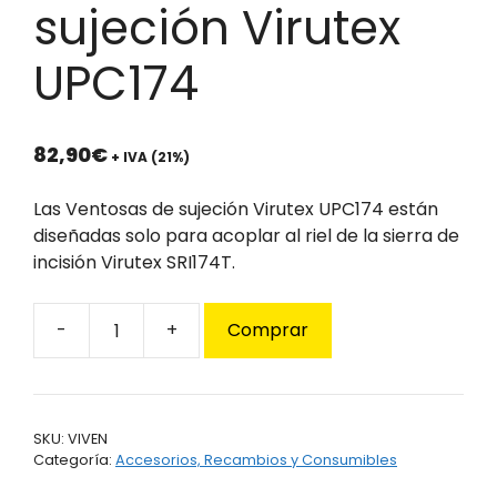
sujeción Virutex
UPC174
82,90
€
+ IVA (21%)
Las Ventosas de sujeción Virutex UPC174 están
diseñadas solo para acoplar al riel de la sierra de
incisión Virutex SRI174T.
Comprar
Ventosas
de
sujeción
Virutex
SKU:
VIVEN
UPC174
Categoría:
Accesorios, Recambios y Consumibles
cantidad